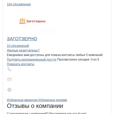
164 объявления
ЗАГОТЗЕРНО
10 объявлений
Контакты
компании
Перспектива
+7(800)000-00-..
Данные неактуальны?
Ежедневно вам доступны для показа контакты любых 5 компаний.
Получить неограниченный доступ
Просмотрено сегодня:
0
из 5
Показать контакты
Бренды
Вакансии в
компани
Перспектива
Перспектива
Избранные вакансии
Избранные резюме
Новости o
Перспектива, ООО
Перспектива
Отзывы
о компании
Сотрудничали с компанией? Расскажите как это было!