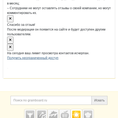
в месяц;
– Сотрудники не могут оставлять отзывы о своей компании, но могут
комментировать их.
Спасибо за отзыв!
После модерации он появится на сайте и будет доступен другим
пользователям.
На сегодня ваш лимит просмотра контактов исчерпан.
Получить неограниченный доступ
Дополнительная информация
Поиск по сайту и ссы
Искать
Cсылки на полезные проекты