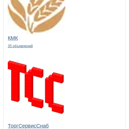
КМК
35 объявлений
ТоргСервисСнаб