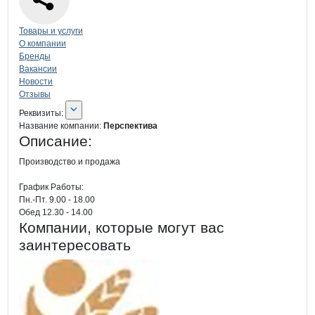
Навигация по странице
компании
Пер
Товары и услуги
О компании
Бренды
Вакансии
Новости
Отзывы
О компании
Перспектива
Реквизиты
компании
Перспектива
Реквизиты:
Название компании:
Перспектива
Описание:
Производство и продажа 

График Работы: 

Пн.-Пт. 9.00 - 18.00

Обед 12.30 - 14.00
Компании, которые могут вас
заинтересовать