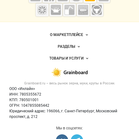
Grainboard.ru
— зерно и
мука
Важные разделы и контакты
Навигация по сайту
О МАРКЕТПЛЕЙСЕ
Новости Grainboard.ru
РАЗДЕЛЫ
Услуги и цены
Объявления
ТОВАРЫ И УСЛУГИ
Размещение рекламы
Каталог компаний
Зерно
Публичная оферта
Новости рынка
Крупы
Контактная информация
Форум
Grainboard.ru – весь
рынок зерна, муки, крупы
в России.
Мука
Политика обработки персональных данных
Вакансии
ООО «Инлайн»
Семена
Для СМИ
ИНН: 7805355672
Блог
КПП: 780501001
Корма
ОГРН: 1047855085442
Оборудование
Юридический адрес: 196066, г. Санкт-Петербург, Московский
Прочее
проспект, д. 212
Добавить объявление
Мы в соцсетях:
Карта объявлений