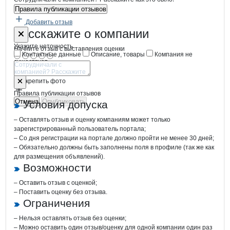
Правила публикации отзывов
Добавить отзыв
Форма обратной связи о неточностях
Перспектива
Расскажите
о компании
Укажите неточность
Начните отзыв с выставления оценки
Контактные данные
Описание, товары
Компания не
существует
Отмена
Опубликовать
Прикрепить фото
Правила публикации отзывов
Отмена
Опубликовать
Условия допуска
– Оставлять отзыв и оценку компаниям может только
зарегистрированный пользователь портала;
– Со дня регистрации на портале должно пройти не менее 30 дней;
– Обязательно должны быть заполнены поля в профиле (так же как
для размещения объявлений).
Возможности
– Оставить отзыв с оценкой;
– Поставить оценку без отзыва.
Ограничения
– Нельзя оставлять отзыв без оценки;
– Можно оставить один отзыв/оценку для одной компании один раз