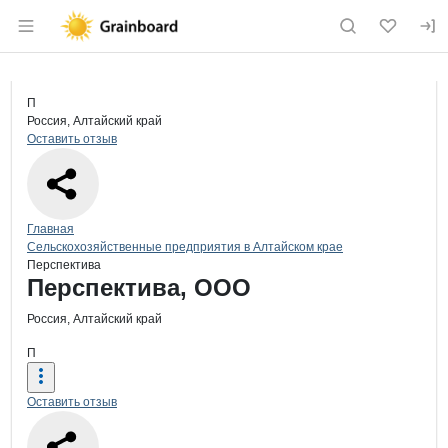
Раздел навигации по сайту grainboard.
Краткая информация о компании
Пер
Страница компании
Перспек
Страница компании
Перспектива, ООО
П
Россия, Алтайский край
Оставить отзыв
Навигация по сайту
Главная
Сельскохозяйственные предприятия в Алтайском крае
Перспектива
Основная информация о компании
Перспектива, ООО
Россия, Алтайский край
П
Оставить отзыв