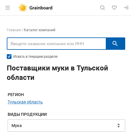
Раздел навигации по сайту grainboard.
Навигация по компаниям
Главная
Каталог компаний
Пои
Искать в текущем разделе
Поставщики муки в Тульской
области
Меню навигации
РЕГИОН
Тульская область
ВИДЫ ПРОДУКЦИИ