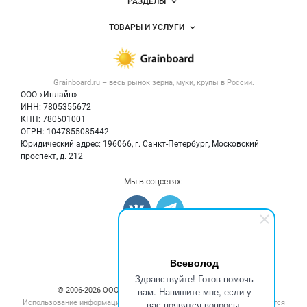
РАЗДЕЛЫ
Услуги и цены
Объявления
ТОВАРЫ И УСЛУГИ
Размещение рекламы
Каталог компаний
Зерно
Публичная оферта
Новости рынка
Крупы
Контактная информация
Форум
Grainboard.ru – весь
рынок зерна, муки, крупы
в России.
Мука
Политика обработки персональных данных
Вакансии
ООО «Инлайн»
Семена
Для СМИ
ИНН: 7805355672
Блог
КПП: 780501001
Корма
ОГРН: 1047855085442
Оборудование
Юридический адрес: 196066, г. Санкт-Петербург, Московский
Прочее
проспект, д. 212
Добавить объявление
Мы в соцсетях:
Карта объявлений
Счетчики, авторское право, логотипы
Всеволод
Здравствуйте! Готов помочь
вам. Напишите мне, если у
© 2006‑2026 ООО “Инлайн”. 12+ Все права защищены.
Использование информации, размещенной на данном сайте, допускается
вас появятся вопросы.