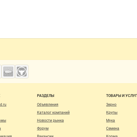
о сайту
Е
РАЗДЕЛЫ
ТОВАРЫ И УСЛУ
d.ru
Объявления
Зерно
Каталог компаний
Крупы
амы
Новости рынка
Мука
а
Форум
Семена
рмация
Вакансии
Корма