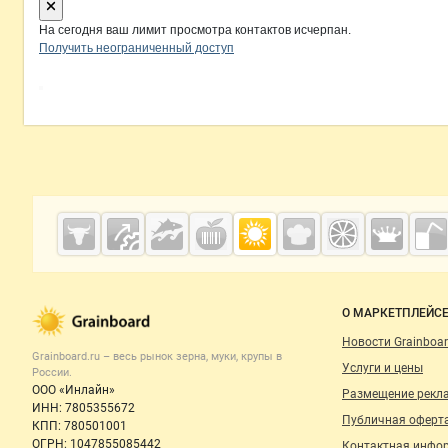
На сегодня ваш лимит просмотра контактов исчерпан.
Получить неограниченный доступ
Дополнительная информация
Cсылки на полезные проекты
Grainboard.ru
— зерно и
мука
Важные разделы и контакты
Навигация п
О МАРКЕТПЛЕЙС
Новости Grainboar
Grainboard.ru – весь
рынок зерна, муки, крупы
в
Услуги и цены
России.
ООО «Инлайн»
Размещение рекл
ИНН: 7805355672
Публичная оферт
КПП: 780501001
ОГРН: 1047855085442
Контактная инфо