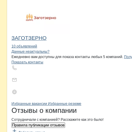
ЗАГОТЗЕРНО
10 объявлений
Контакты
компании
ИП ДУДЫРЕВ
+7(800)000-00-..
Данные неактуальны?
Ежедневно вам доступны для показа контакты любых 5 компаний.
Полу
Показать контакты
Бренды
Вакансии в
компани
ИП ДУДЫРЕВ
ИП ДУДЫРЕВ
Избранные вакансии
Избранные резюме
Новости o
ИП ДУДЫРЕВ, ИП
ИП ДУДЫРЕВ
Отзывы
о компании
Сотрудничали с компанией? Расскажите как это было!
Правила публикации отзывов