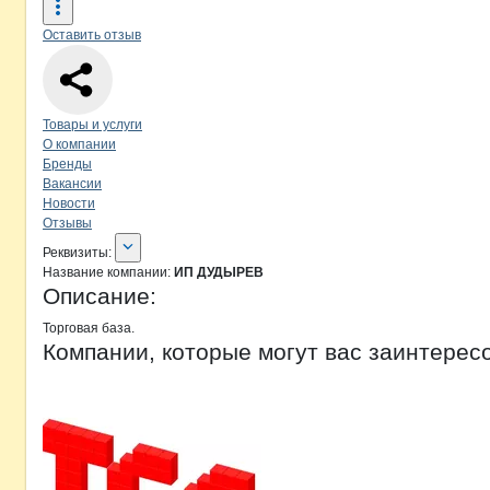
Оставить отзыв
Навигация по странице
компании
И
Товары и услуги
О компании
Бренды
Вакансии
Новости
Отзывы
О компании
ИП ДУДЫРЕВ
Реквизиты
компании
ИП ДУДЫРЕВ
Реквизиты:
Название компании:
ИП ДУДЫРЕВ
Описание:
Торговая база.
Компании, которые могут вас заинтерес