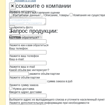
Добавить отзыв
Форма обратной связи о неточностя
ИП ДУДЫРЕ
Расскажите
о компании
Укажите неточность
Начните отзыв с выставления оценки
Контактные данные
Описание, товары
Компания не существу
Отмена
Опубликовать
Прикрепить фото
Запрос продукции:
Отмена
Опубликовать
Как к вам обратиться?
Укажите как к вам обратиться
Ваш телефон:
Укажите ваш телефон
Ваш e-mail:
Укажите ваш e-mail
Какой объём вас интересует?
укажите объём партии
Укажите объём партии
сумма заказа в руб
Укажите сумму заказа
Нужна доставка
Введите адрес доставки
Выберите адрес из выпадающего списка и уточните населенный пункт
Укажите дополнительную информацию при необходимости