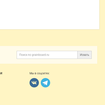
Искать
Поиск
ГИ
Мы в соцсетях: