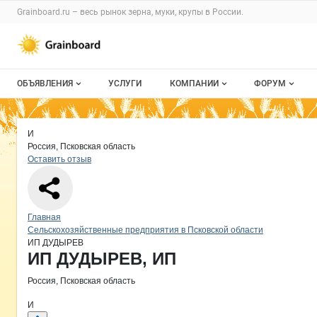
Раздел навигации по сайту grainboard.
Grainboard.ru – весь
рынок зерна, муки, крупы
в России.
Авторизация и меню пользователя
Навигация по разделам сайта grainboard.ru
ОБЪЯВЛЕНИЯ
УСЛУГИ
КОМПАНИИ
ФОРУМ
Все объявления
О каталоге компаний
Все темы
Краткая информация о компании
ИП
Страница компании
ИП ДУД
Страница компании
ИП ДУДЫРЕВ, ИП
И
Мои объявления
Каталог компаний
Избранные
Россия, Псковская область
Оставить отзыв
Моя компания
С моим уча
Платное размещение
Навигация по сайту
Главная
Сельскохозяйственные предприятия в Псковской области
ИП ДУДЫРЕВ
Основная информация о компании
ИП ДУДЫРЕВ, ИП
Россия, Псковская область
И