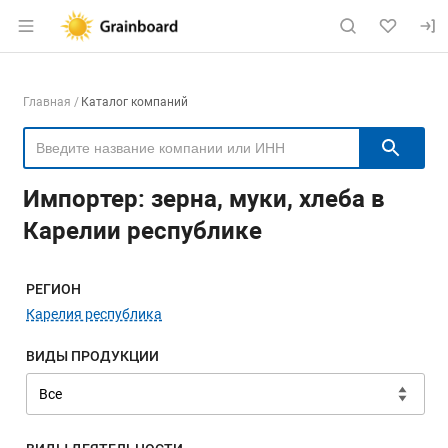
Раздел навигации по сайту grainboard.
Навигация по компаниям
Главная
Каталог компаний
Пои
Импортер: зерна, муки, хлеба в
Карелии республике
Меню навигации
РЕГИОН
Карелия республика
ВИДЫ ПРОДУКЦИИ