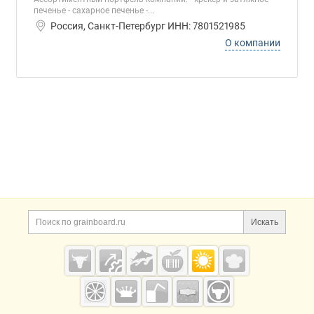
печенье - сахарное печенье -...
Россия, Санкт-Петербург ИНН: 7801521985
О компании
Дополнительная информация
Поиск по сайту и ссы
Искать
Cсылки на полезные проекты
Grainboard.ru
— зерно и
мука