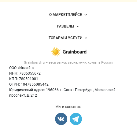
Важные разделы и контакты
Навигация по сайту
О МАРКЕТПЛЕЙСЕ
Новости Grainboard.ru
РАЗДЕЛЫ
Услуги и цены
Объявления
ТОВАРЫ И УСЛУГИ
Размещение рекламы
Каталог компаний
Зерно
Публичная оферта
Новости рынка
Крупы
Контактная информация
Форум
Grainboard.ru – весь
рынок зерна, муки, крупы
в России.
Мука
Политика обработки персональных данных
Вакансии
ООО «Инлайн»
Семена
Для СМИ
ИНН: 7805355672
Блог
КПП: 780501001
Корма
ОГРН: 1047855085442
Оборудование
Юридический адрес: 196066, г. Санкт-Петербург, Московский
Прочее
проспект, д. 212
Добавить объявление
Мы в соцсетях:
Карта объявлений