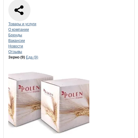
Навигация по странице
компании
ГР
Товары и услуги
О компании
Бренды
Вакансии
Новости
Отзывы
Продукция
ГРЕЙТ МИЛЛ, ООО
Навигация по продуктам
компании
ГРЕЙТ
Зерно (9)
Еда (9)