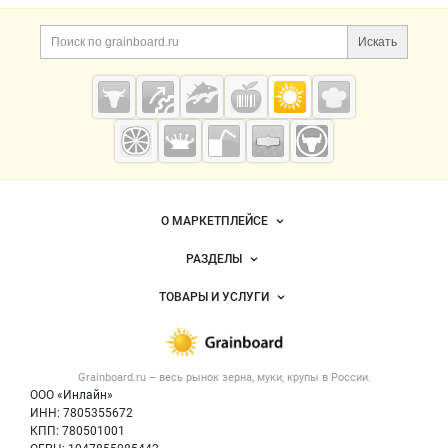
Дополнительная информация
Поиск по сайту и ссы
Искать
Cсылки на полезные проекты
Grainboard.ru
— зерно и
мука
Важные разделы и контакты
Навигация по сайту
О МАРКЕТПЛЕЙСЕ
Новости Grainboard.ru
РАЗДЕЛЫ
Услуги и цены
Объявления
ТОВАРЫ И УСЛУГИ
Размещение рекламы
Каталог компаний
Зерно
Публичная оферта
Новости рынка
Крупы
Контактная информация
Форум
Grainboard.ru – весь
рынок зерна, муки, крупы
в России.
Мука
Политика обработки персональных данных
Вакансии
ООО «Инлайн»
Семена
Для СМИ
ИНН: 7805355672
Блог
КПП: 780501001
Корма