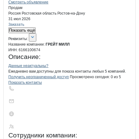
Смотреть объявление
Продам
Россия
Ростовская область
Ростов-на-Дону
31 июл 2026
Заказать
Показать ещё
О компании
ГРЕЙТ МИЛЛ
Реквизиты
компании
ГРЕЙТ МИЛЛ
Реквизиты:
Название компании:
ГРЕЙТ МИЛЛ
ИНН:
6166100674
Описание:
Контакты
компании
ГРЕЙТ МИЛЛ
+7(800)000-00-..
Данные неактуальны?
Ежедневно вам доступны для показа контакты любых 5 компаний.
Получить неограниченный доступ
Просмотрено сегодня:
0
из 5
Показать контакты
ГРЕЙТ МИЛЛ
Сотрудники
компании
: