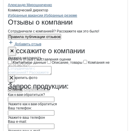
Александр Мирошниченко
Коммерческий директор
Бренды
Вакансии в
компани
ГРЕЙТ МИЛЛ
ГРЕЙТ МИЛЛ
Избранные вакансии
Избранные резюме
Новости o
ГРЕЙТ МИЛЛ, ООО
ГРЕЙТ МИЛЛ
Отзывы
о компании
Сотрудничали с компанией? Расскажите как это было!
Правила публикации отзывов
Добавить отзыв
Форма обратной связи о неточностях
ГРЕЙТ МИЛЛ
Расскажите
о компании
Укажите неточность
Начните отзыв с выставления оценки
Контактные данные
Описание, товары
Компания не
существует
Отмена
Опубликовать
Прикрепить фото
Запрос продукции:
Отмена
Опубликовать
Как к вам обратиться?
Укажите как к вам обратиться
Ваш телефон:
Укажите ваш телефон
Ваш e-mail: