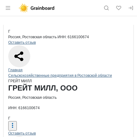
Раздел навигации по сайту grainboard.
Краткая информация о компании
ГР
Страница компании
ГРЕЙТ М
Страница компании
ГРЕЙТ МИЛЛ, ООО
Г
Россия, Ростовская область
ИНН: 6166100674
Оставить отзыв
Навигация по сайту
Главная
Сельскохозяйственные предприятия в Ростовской области
ГРЕЙТ МИЛЛ
Основная информация о компании
ГРЕЙТ МИЛЛ, ООО
Россия, Ростовская область
ИНН: 6166100674
Г
Оставить отзыв