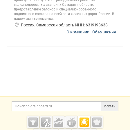
проведение погрузочно - разгрузочных работ на
железнодорожных станциях Самары и области,
предоставление вагонов и специализированного
подвижного состава на всей сети железных дорог России. В
нашем активе команда...
Россия, Самарская область ИНН: 6319198638
О компании
Объявления
Дополнительная информация
Поиск по сайту и ссы
Искать
Cсылки на полезные проекты
Grainboard.ru