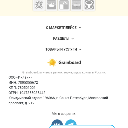
— зерно и
мука
Важные разделы и контакты
Навигация по сайту
О МАРКЕТПЛЕЙСЕ
Новости Grainboard.ru
РАЗДЕЛЫ
Услуги и цены
Объявления
ТОВАРЫ И УСЛУГИ
Размещение рекламы
Каталог компаний
Зерно
Публичная оферта
Новости рынка
Крупы
Контактная информация
Форум
Grainboard.ru – весь
рынок зерна, муки, крупы
в России.
Мука
Политика обработки персональных данных
Вакансии
ООО «Инлайн»
Семена
Для СМИ
ИНН: 7805355672
Блог
КПП: 780501001
Корма
ОГРН: 1047855085442
Оборудование
Юридический адрес: 196066, г. Санкт-Петербург, Московский
Прочее
проспект, д. 212
Добавить объявление
Мы в соцсетях:
Карта объявлений