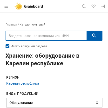
Раздел навигации по сайту grainboard.
Навигация по компаниям
Главная
Каталог компаний
Пои
Искать в текущем разделе
Хранение: оборудование в
Карелии республике
Меню навигации
РЕГИОН
Карелия республика
ВИДЫ ПРОДУКЦИИ