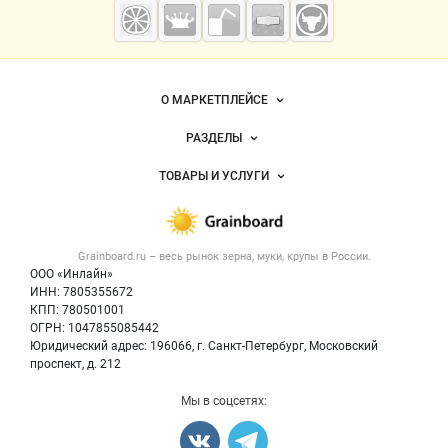
Grainboard.ru
— зерно и
мука
Важные разделы и контакты
Навигация по сайту
О МАРКЕТПЛЕЙСЕ
Новости Grainboard.ru
РАЗДЕЛЫ
Услуги и цены
Объявления
ТОВАРЫ И УСЛУГИ
Размещение рекламы
Каталог компаний
Зерно
Публичная оферта
Новости рынка
Крупы
Контактная информация
Форум
Grainboard.ru – весь
рынок зерна, муки, крупы
в России.
Мука
Политика обработки персональных данных
Вакансии
ООО «Инлайн»
Семена
Для СМИ
ИНН: 7805355672
Блог
КПП: 780501001
Корма
ОГРН: 1047855085442
Оборудование
Юридический адрес: 196066, г. Санкт-Петербург, Московский
Прочее
проспект, д. 212
Добавить объявление
Мы в соцсетях:
Карта объявлений