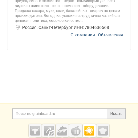
приусадебного хозяйства: - зерно - комбикорма для всех
видов сх животных - сено - премиксы - оборудование.
Продажа сахара, муки, соли, бакалейных товаров по ценам
производителя. Выгодные условия сотрудничества: гибкая
ценовая политика, высокое качество...
Россия, Санкт-Петербург ИНН: 7804636568
О компании
Объявления
Дополнительная информация
Поиск по сайту и ссы
Искать
Cсылки на полезные проекты