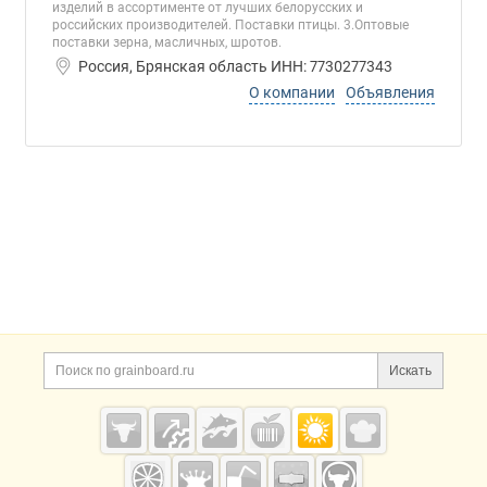
изделий в ассортименте от лучших белорусских и
российских производителей. Поставки птицы. 3.Оптовые
поставки зерна, масличных, шротов.
Россия, Брянская область ИНН: 7730277343
О компании
Объявления
Дополнительная информация
Поиск по сайту и ссы
Искать
Cсылки на полезные проекты
Grainboard.ru
— зерно и