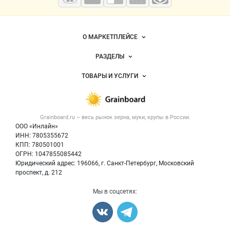
мука
Важные разделы и контакты
Навигация по сайту
О МАРКЕТПЛЕЙСЕ
Новости Grainboard.ru
РАЗДЕЛЫ
Услуги и цены
Объявления
ТОВАРЫ И УСЛУГИ
Размещение рекламы
Каталог компаний
Зерно
Публичная оферта
Новости рынка
Крупы
Контактная информация
Форум
Grainboard.ru – весь
рынок зерна, муки, крупы
в России.
Мука
Политика обработки персональных данных
Вакансии
ООО «Инлайн»
Семена
Для СМИ
ИНН: 7805355672
Блог
КПП: 780501001
Корма
ОГРН: 1047855085442
Оборудование
Юридический адрес: 196066, г. Санкт-Петербург, Московский
Прочее
проспект, д. 212
Добавить объявление
Мы в соцсетях:
Карта объявлений