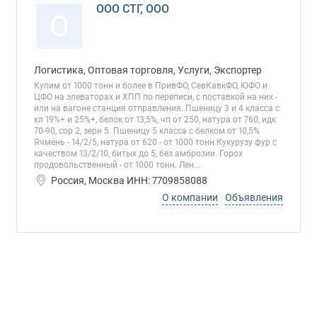
ООО СТГ, ООО
О
Логистика, Оптовая торговля, Услуги, Экспортер
Купим от 1000 тонн и более в ПривФО, СевКавкФО, ЮФО и
ЦФО на элеваторах и ХПП по переписи, с поставкой на них -
или на вагоне станция отправления. Пшеницу 3 и 4 класса с
кл 19%+ и 25%+, белок от 13,5%, чп от 250, натура от 760, идк
70-90, сор 2, зерн 5. Пшеницу 5 класса с белком от 10,5%
Ячмень - 14/2/5, натура от 620 - от 1000 тонн Кукурузу фур с
качеством 13/2/10, битых до 5, без амброзии. Горох
продовольственный - от 1000 тонн. Лен...
Россия, Москва ИНН: 7709858088
О компании
Объявления