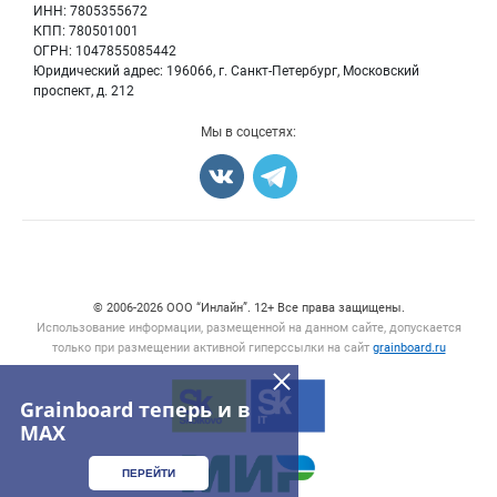
Семена
Для СМИ
ИНН: 7805355672
Блог
КПП: 780501001
Корма
ОГРН: 1047855085442
Оборудование
Юридический адрес: 196066, г. Санкт-Петербург, Московский
Прочее
проспект, д. 212
Добавить объявление
Мы в соцсетях:
Карта объявлений
Счетчики, авторское право, логотипы
© 2006‑2026 ООО “Инлайн”. 12+ Все права защищены.
Использование информации, размещенной на данном сайте, допускается
только при размещении активной гиперссылки на сайт
grainboard.ru
Grainboard теперь и в
MAX
ПЕРЕЙТИ