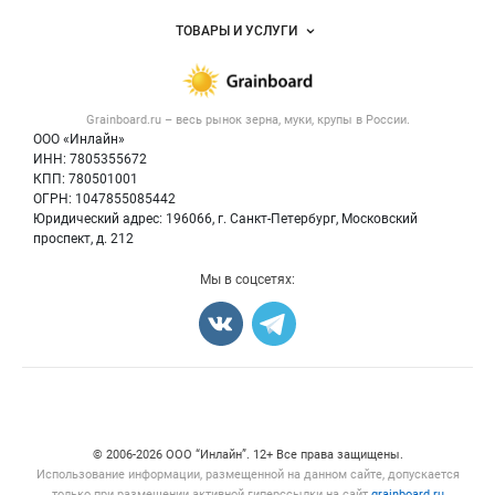
Услуги и цены
Объявления
ТОВАРЫ И УСЛУГИ
Размещение рекламы
Каталог компаний
Зерно
Публичная оферта
Новости рынка
Крупы
Контактная информация
Форум
Grainboard.ru – весь
рынок зерна, муки, крупы
в России.
Мука
Политика обработки персональных данных
Вакансии
ООО «Инлайн»
Семена
Для СМИ
ИНН: 7805355672
Блог
КПП: 780501001
Корма
ОГРН: 1047855085442
Оборудование
Юридический адрес: 196066, г. Санкт-Петербург, Московский
Прочее
проспект, д. 212
Добавить объявление
Мы в соцсетях:
Карта объявлений
Счетчики, авторское право, логотипы
© 2006‑2026 ООО “Инлайн”. 12+ Все права защищены.
Использование информации, размещенной на данном сайте, допускается
только при размещении активной гиперссылки на сайт
grainboard.ru