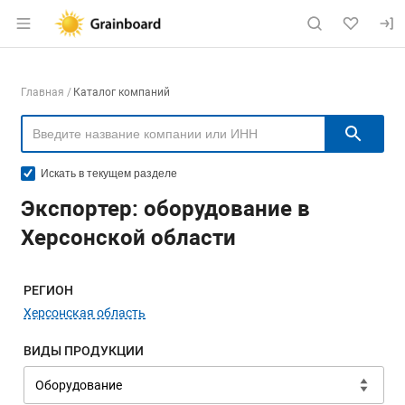
Раздел навигации по сайту grainboard.
Навигация по компаниям
Главная
Каталог компаний
Пои
Искать в текущем разделе
Экспортер: оборудование в
Херсонской области
Меню навигации
РЕГИОН
Херсонская область
ВИДЫ ПРОДУКЦИИ