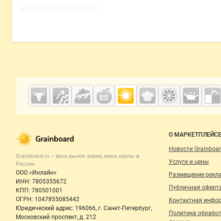
Дополнительная информация
Cсылки на полезные проекты
Grainboard.ru
— зерно и
мука
Важные разделы и контакты
Навигация п
О МАРКЕТПЛЕЙС
Новости Grainboar
Grainboard.ru – весь
рынок зерна, муки, крупы
в
Услуги и цены
России.
ООО «Инлайн»
Размещение рекл
ИНН: 7805355672
Публичная оферт
КПП: 780501001
ОГРН: 1047855085442
Контактная инфо
Юридический адрес: 196066, г. Санкт-Петербург,
Политика обрабо
Московский проспект, д. 212