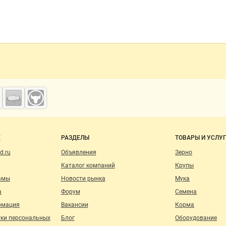
о сайту
Е
РАЗДЕЛЫ
ТОВАРЫ И УСЛУ
d.ru
Объявления
Зерно
Каталог компаний
Крупы
амы
Новости рынка
Мука
а
Форум
Семена
рмация
Вакансии
Корма
тки персональных
Блог
Оборудование