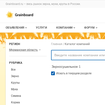
Раздел навигации по сайту grainboard.
Grainboard.ru – весь
рынок зерна, муки, крупы
в России.
Авторизация и меню пользователя
Навигация по разделам сайта grainboard.ru
ОБЪЯВЛЕНИЯ
УСЛУГИ
КОМПАНИИ
ФОРУМ
Все объявления
О каталоге компаний
Все темы
Навигация по комп
РЕГИОН
Главная
Каталог компаний
Мои объявления
Каталог компаний
Избранные
Мурманская область
Моя компания
С моим уча
РУБРИКА
Зерносушильное
1
Платное размещение
Все
Искать в текущем разделе
Зерно
Крупы
Мука
Семена
Корма