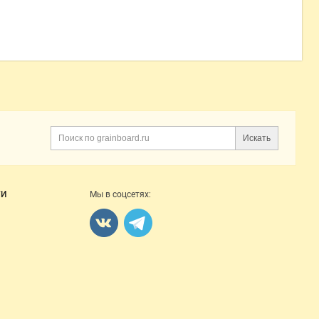
Искать
Поиск
ГИ
Мы в соцсетях: