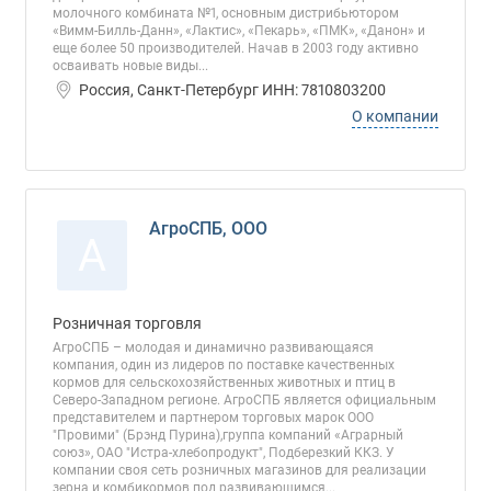
молочного комбината №1, основным дистрибьютором
«Вимм-Билль-Данн», «Лактис», «Пекарь», «ПМК», «Данон» и
еще более 50 производителей. Начав в 2003 году активно
осваивать новые виды...
Россия, Санкт-Петербург ИНН: 7810803200
О компании
АгроСПБ, ООО
А
Розничная торговля
АгроСПБ – молодая и динамично развивающаяся
компания, один из лидеров по поставке качественных
кормов для сельскохозяйственных животных и птиц в
Северо-Западном регионе. АгроСПБ является официальным
представителем и партнером торговых марок ООО
"Провими" (Брэнд Пурина),группа компаний «Аграрный
союз», ОАО "Истра-хлебопродукт", Подберезкий ККЗ. У
компании своя сеть розничных магазинов для реализации
зерна и комбикормов под развивающимся...