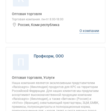
Оптовая торговля
Торговая компания. пн-пт 8:00-18:00
Россия, Коми республика
О компании
Профкорм, ООО
П
Оптовая торговля, Услуги
Наша компания является эксклюзивным представителем
«Raisioagro» (Финляндия) продуктов для КРС на территории
Российской Федерации. Для наших клиентов мы предлагаем
ассортимент высококачественной продукции компании
«Raisioagro» (Финляндия), а также «Витомэк» (Россия) и
«InVivo» (Франция), охватывающий престартеры, ЗЦМ, БМВК,
премиксы, полуконцентраты и полнорационные корма,
предназначенные для: • коров, телят и скота мясных пород,