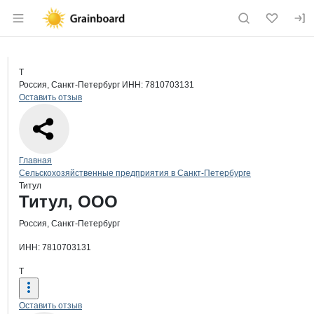
Раздел навигации по сайту grainboard.
Краткая информация о компании
Тит
Страница компании
Титул, 
Страница компании
Титул, ООО
Т
Россия, Санкт-Петербург
ИНН: 7810703131
Оставить отзыв
Навигация по сайту
Главная
Сельскохозяйственные предприятия в Санкт-Петербурге
Титул
Основная информация о компании
Титул, ООО
Россия, Санкт-Петербург
ИНН: 7810703131
Т
Оставить отзыв