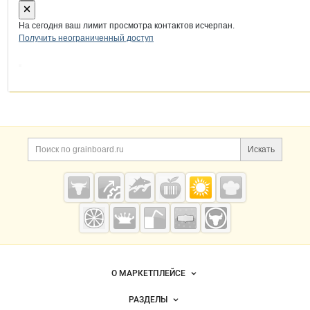
На сегодня ваш лимит просмотра контактов исчерпан.
Получить неограниченный доступ
Дополнительная информация
Поиск по сайту и ссы
Искать
Cсылки на полезные проекты
Grainboard.ru
— зерно и
мука
Важные разделы и контакты
Навигация по сайту
О МАРКЕТПЛЕЙСЕ
Новости Grainboard.ru
РАЗДЕЛЫ