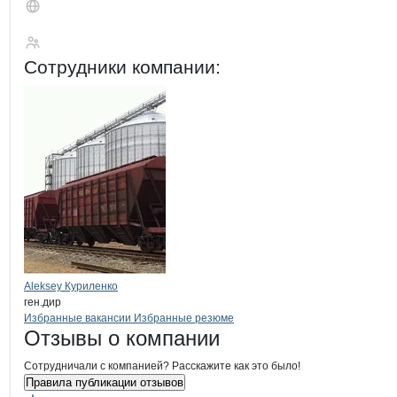
Титул
Сотрудники
компании
:
Aleksey Куриленко
ген.дир
Бренды
Вакансии в
компани
Титул
Титул
Избранные вакансии
Избранные резюме
Новости o
Титул, ООО
Титул
Отзывы
о компании
Сотрудничали с компанией? Расскажите как это было!
Правила публикации отзывов