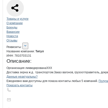
Навигация по странице
компании
Тит
Товары и услуги
О компании
Бренды
Вакансии
Новости
Отзывы
О компании
Титул
Реквизиты
компании
Титул
Реквизиты:
Название компании:
Титул
ИНН:
7810703131
Описание:
Организация ликвидированаХХХ

Доставка зерна ж.д.  транспортом.Заказ вагонов, грузоотправитель, до
Контакты
компании
Титул
+7(800)000-00-..
Данные неактуальны?
Ежедневно вам доступны для показа контакты любых 5 компаний.
Получи
Показать контакты