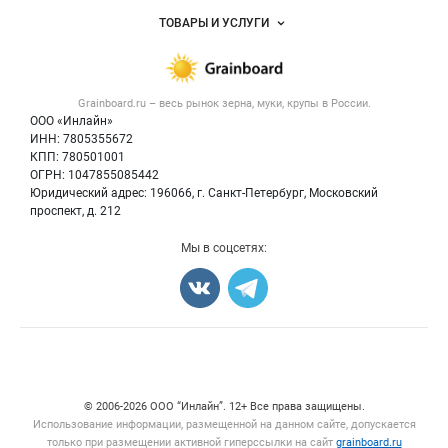
Услуги и цены
Объявления
ТОВАРЫ И УСЛУГИ
Размещение рекламы
Каталог компаний
Зерно
Публичная оферта
Новости рынка
Крупы
Контактная информация
Форум
Grainboard.ru – весь
рынок зерна, муки, крупы
в России.
Мука
Политика обработки персональных данных
Вакансии
ООО «Инлайн»
Семена
Для СМИ
ИНН: 7805355672
Блог
КПП: 780501001
Корма
ОГРН: 1047855085442
Оборудование
Юридический адрес: 196066, г. Санкт-Петербург, Московский
Прочее
проспект, д. 212
Добавить объявление
Мы в соцсетях:
Карта объявлений
Счетчики, авторское право, логотипы
© 2006‑2026 ООО “Инлайн”. 12+ Все права защищены.
Использование информации, размещенной на данном сайте, допускается
только при размещении активной гиперссылки на сайт
grainboard.ru