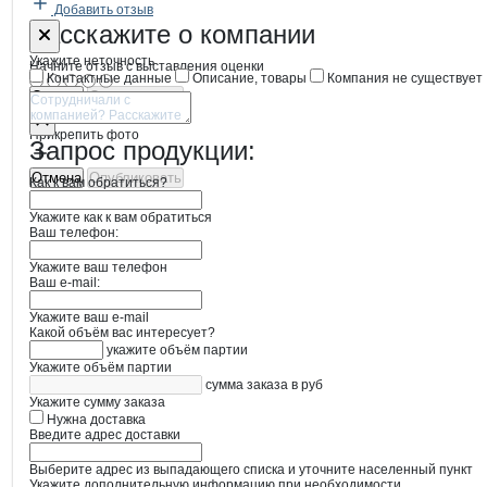
Добавить отзыв
Форма обратной связи о неточностях
Титул
Расскажите
о компании
Укажите неточность
Начните отзыв с выставления оценки
Контактные данные
Описание, товары
Компания не существует
Отмена
Опубликовать
Прикрепить фото
Запрос продукции:
Отмена
Опубликовать
Как к вам обратиться?
Укажите как к вам обратиться
Ваш телефон:
Укажите ваш телефон
Ваш e-mail:
Укажите ваш e-mail
Какой объём вас интересует?
укажите объём партии
Укажите объём партии
сумма заказа в руб
Укажите сумму заказа
Нужна доставка
Введите адрес доставки
Выберите адрес из выпадающего списка и уточните населенный пункт
Укажите дополнительную информацию при необходимости