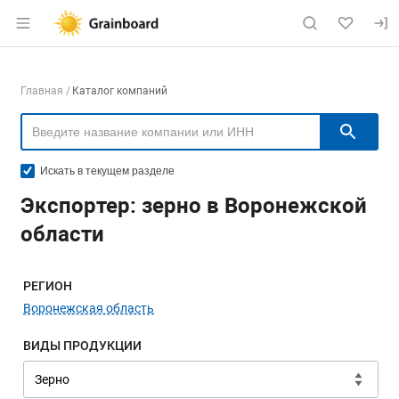
Раздел навигации по сайту grainboard.
Навигация по компаниям
Главная
Каталог компаний
Пои
Искать в текущем разделе
Экспортер: зерно в Воронежской
области
Меню навигации
РЕГИОН
Воронежская область
ВИДЫ ПРОДУКЦИИ