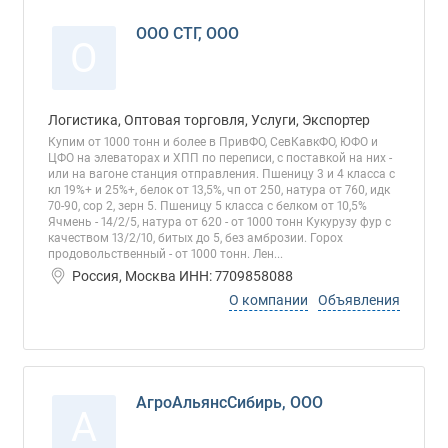
ООО СТГ, ООО
О
Логистика, Оптовая торговля, Услуги, Экспортер
Купим от 1000 тонн и более в ПривФО, СевКавкФО, ЮФО и
ЦФО на элеваторах и ХПП по переписи, с поставкой на них -
или на вагоне станция отправления. Пшеницу 3 и 4 класса с
кл 19%+ и 25%+, белок от 13,5%, чп от 250, натура от 760, идк
70-90, сор 2, зерн 5. Пшеницу 5 класса с белком от 10,5%
Ячмень - 14/2/5, натура от 620 - от 1000 тонн Кукурузу фур с
качеством 13/2/10, битых до 5, без амброзии. Горох
продовольственный - от 1000 тонн. Лен...
Россия, Москва ИНН: 7709858088
О компании
Объявления
АгроАльянсСибирь, ООО
А