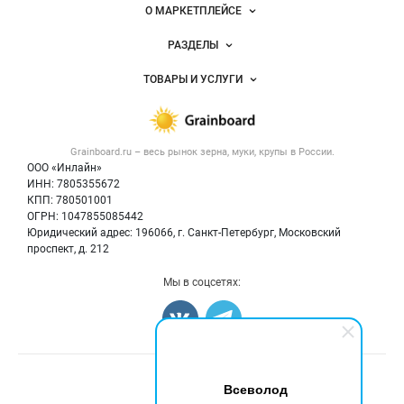
Важные разделы и контакты
Навигация по сайту
О МАРКЕТПЛЕЙСЕ
Новости Grainboard.ru
РАЗДЕЛЫ
Услуги и цены
Объявления
ТОВАРЫ И УСЛУГИ
Размещение рекламы
Каталог компаний
Зерно
Публичная оферта
Новости рынка
Крупы
Контактная информация
Форум
Grainboard.ru – весь
рынок зерна, муки, крупы
в России.
Мука
Политика обработки персональных данных
Вакансии
ООО «Инлайн»
Семена
Для СМИ
ИНН: 7805355672
Блог
КПП: 780501001
Корма
ОГРН: 1047855085442
Оборудование
Юридический адрес: 196066, г. Санкт-Петербург, Московский
Прочее
проспект, д. 212
Добавить объявление
Мы в соцсетях:
Карта объявлений
Счетчики, авторское право, логотипы
Всеволод