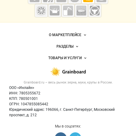
Grainboard.ru
— зерно и
мука
Важные разделы и контакты
Навигация по сайту
О МАРКЕТПЛЕЙСЕ
Новости Grainboard.ru
РАЗДЕЛЫ
Услуги и цены
Объявления
ТОВАРЫ И УСЛУГИ
Размещение рекламы
Каталог компаний
Зерно
Публичная оферта
Новости рынка
Крупы
Контактная информация
Форум
Grainboard.ru – весь
рынок зерна, муки, крупы
в России.
Мука
Политика обработки персональных данных
Вакансии
ООО «Инлайн»
Семена
Для СМИ
ИНН: 7805355672
Блог
КПП: 780501001
Корма
ОГРН: 1047855085442
Оборудование
Юридический адрес: 196066, г. Санкт-Петербург, Московский
Прочее
проспект, д. 212
Добавить объявление
Мы в соцсетях:
Карта объявлений