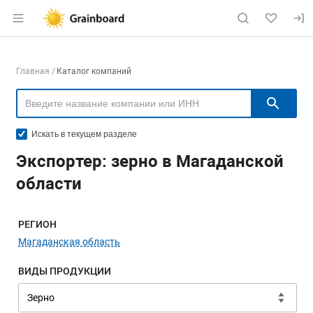
Раздел навигации по сайту grainboard.
Навигация по компаниям
Главная
Каталог компаний
Пои
Искать в текущем разделе
Экспортер: зерно в Магаданской
области
Меню навигации
РЕГИОН
Магаданская область
ВИДЫ ПРОДУКЦИИ