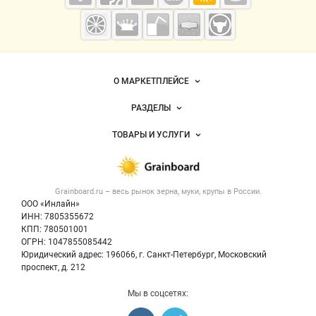
Grainboard.ru
— зерно и
мука
Важные разделы и контакты
Навигация по сайту
О МАРКЕТПЛЕЙСЕ
Новости Grainboard.ru
РАЗДЕЛЫ
Услуги и цены
Объявления
ТОВАРЫ И УСЛУГИ
Размещение рекламы
Каталог компаний
Зерно
Публичная оферта
Новости рынка
Крупы
Контактная информация
Форум
Grainboard.ru – весь
рынок зерна, муки, крупы
в России.
Мука
Политика обработки персональных данных
Вакансии
ООО «Инлайн»
Семена
Для СМИ
ИНН: 7805355672
Блог
КПП: 780501001
Корма
ОГРН: 1047855085442
Оборудование
Юридический адрес: 196066, г. Санкт-Петербург, Московский
Прочее
проспект, д. 212
Добавить объявление
Мы в соцсетях:
Карта объявлений