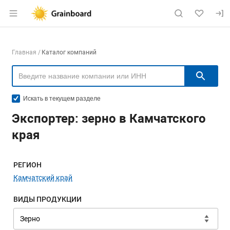
Раздел навигации по сайту grainboard.
Навигация по компаниям
Главная
Каталог компаний
Пои
Искать в текущем разделе
Экспортер: зерно в Камчатского
края
Меню навигации
РЕГИОН
Камчатский край
ВИДЫ ПРОДУКЦИИ