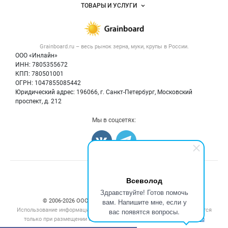
Объявления
ТОВАРЫ И УСЛУГИ
Размещение рекламы
Каталог компаний
Зерно
Публичная оферта
Новости рынка
Крупы
Контактная информация
Форум
Grainboard.ru – весь
рынок зерна, муки, крупы
в России.
Мука
Политика обработки персональных данных
Вакансии
ООО «Инлайн»
Семена
Для СМИ
ИНН: 7805355672
Блог
КПП: 780501001
Корма
ОГРН: 1047855085442
Оборудование
Юридический адрес: 196066, г. Санкт-Петербург, Московский
Прочее
проспект, д. 212
Добавить объявление
Мы в соцсетях:
Карта объявлений
Счетчики, авторское право, логотипы
Всеволод
Здравствуйте! Готов помочь
вам. Напишите мне, если у
© 2006‑2026 ООО “Инлайн”. 12+ Все права защищены.
Использование информации, размещенной на данном сайте, допускается
вас появятся вопросы.
только при размещении активной гиперссылки на сайт
grainboard.ru