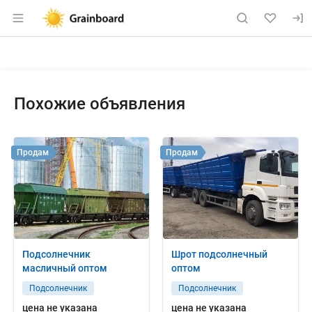
Раздел навигации по сайту grainboard.
Объявление: Куплю: пшеница 3
Информация о объявлении
Навигация и управление объявлением
Похожие объявления
Продам
Продам
Подсолнечник
Шрот подсолнечный
масличный оптом
оптом
Подсолнечник
Подсолнечник
цена не указана
цена не указана