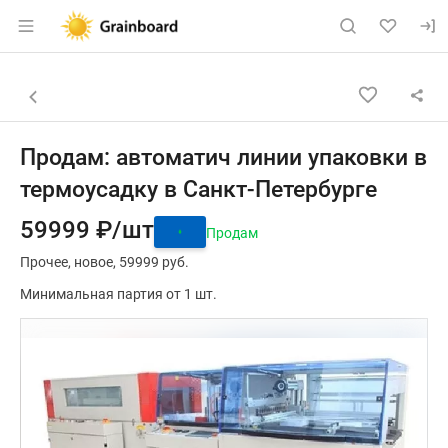
Раздел навигации по сайту grainboard.
Объявление: Продам: автомати
Информация о объявлении
Навигация и управление объявлением
Назад к списку объявлений
Продам: автоматич линии упаковки в
термоусадку в Санкт-Петербурге
59999 ₽/шт
Продам
Прочее
новое
59999 руб.
Минимальная партия от 1 шт.