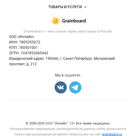
Услуги и цены
Объявления
ТОВАРЫ И УСЛУГИ
Размещение рекламы
Каталог компаний
Зерно
Публичная оферта
Новости рынка
Крупы
Контактная информация
Форум
Grainboard.ru – весь
рынок зерна, муки, крупы
в России.
Мука
Политика обработки персональных данных
Вакансии
ООО «Инлайн»
Семена
Для СМИ
ИНН: 7805355672
Блог
КПП: 780501001
Корма
ОГРН: 1047855085442
Оборудование
Юридический адрес: 196066, г. Санкт-Петербург, Московский
Прочее
проспект, д. 212
Добавить объявление
Мы в соцсетях:
Карта объявлений
Счетчики, авторское право, логотипы
© 2006‑2026 ООО “Инлайн”. 12+ Все права защищены.
Использование информации, размещенной на данном сайте, допускается
только при размещении активной гиперссылки на сайт
grainboard.ru