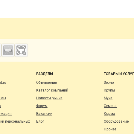
о сайту
Е
РАЗДЕЛЫ
ТОВАРЫ И УСЛУ
d.ru
Объявления
Зерно
Каталог компаний
Крупы
амы
Новости рынка
Мука
а
Форум
Семена
рмация
Вакансии
Корма
тки персональных
Блог
Оборудование
Прочее