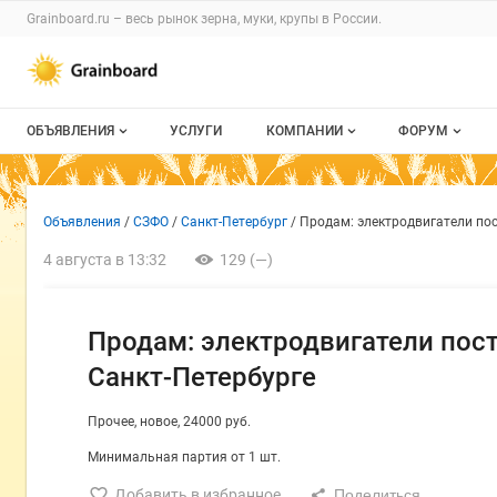
Раздел навигации по сайту grainboard.
Grainboard.ru – весь
рынок зерна, муки, крупы
в России.
Авторизация и меню пользователя
Навигация по разделам сайта grainboard.ru
ОБЪЯВЛЕНИЯ
УСЛУГИ
КОМПАНИИ
ФОРУМ
Все объявления
О каталоге компаний
Все темы
Объявление: Продам: электр
Информация о объявлении
Навигация и управление объявлен
Объявления
СЗФО
Санкт-Петербург
Продам: электродвигатели пос
Мои объявления
Каталог компаний
Избранные
4 августа в 13:32
129 (—)
Моя компания
С моим уча
Платное размещение
Продам: электродвигатели пост
Санкт-Петербурге
Прочее
новое
24000 руб.
Минимальная партия от 1 шт.
Добавить в избранное