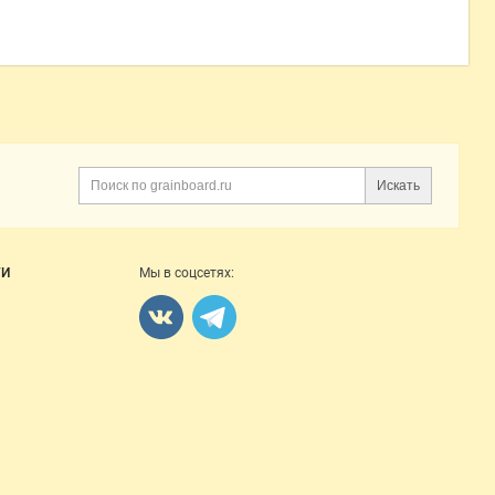
Искать
Поиск
ГИ
Мы в соцсетях: