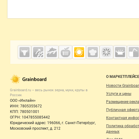
Дополнительная информация
Cсылки на полезные проекты
Grainboard.ru
— зерно и
мука
Важные разделы и контакты
Навигация п
О МАРКЕТПЛЕЙС
Новости Grainboar
Grainboard.ru – весь
рынок зерна, муки, крупы
в
Услуги и цены
России.
ООО «Инлайн»
Размещение рекл
ИНН: 7805355672
Публичная оферт
КПП: 780501001
ОГРН: 1047855085442
Контактная инфо
Юридический адрес: 196066, г. Санкт-Петербург,
Политика обрабо
Московский проспект, д. 212
данных