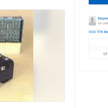
Мария
на сай
ООО ТПК Ме
17