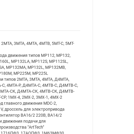
 2МТА, 3МТА, 4МТА, 4МТВ, 5МТ-С, 5МТ-
вода движения типов МР112, МР132,
160L, МР132LA, МР112S, МР112SL,
SA, МР132МА, МР132L, МР132МВ,
Р180М, МР225М, МР225L
чи типов 2МТА, 3МТА, 4МТА, Д4МТА,
-С, 4МТА-Р, Д4МТА-С, 4МТВ-С, Д4МТВ-С,
 4МТА-СК, Д4МТА-СК, 4МТВ-СК, Д4МТВ-
СР, 1МХ-4, 2МХ-2, 3МХ-1, 4МХ-2
д главного движения MDC-2,
V, дроссель для электропривода
ентилятор ВА16/2 220В, ВА14/2
и движения подачи для
роизводства "ArtTech"
, 1716ПФ3, 17АОПФ3, 1М63МФ30,