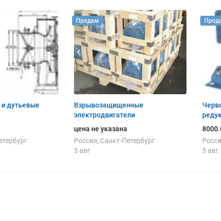
Продам
Прод
 и дутьевые
Взрывозащищенные
Червя
электродвигатели
реду
цена не указана
8000.
етербург
Россия, Санкт-Петербург
Росси
5 авг
5 авг