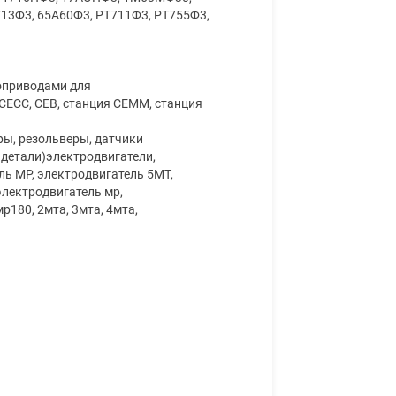
13Ф3, 65А60Ф3, РТ711Ф3, РТ755Ф3,
оприводами для
ЕСС, СЕВ, станция СЕММ, станция
ы, резольверы, датчики
 детали)электродвигатели,
ль МР, электродвигатель 5МТ,
электродвигатель мр,
р180, 2мта, 3мта, 4мта,