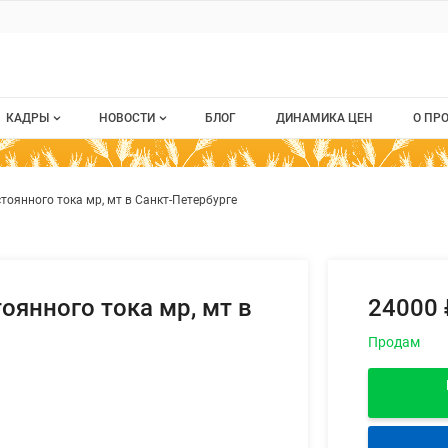
ru
КАДРЫ
НОВОСТИ
БЛОГ
ДИНАМИКА ЦЕН
О ПР
Все вакансии
Новости рынка
О п
одвигатели постоянного тока м
ием
тоянного тока мр, мт в Санкт-Петербурге
Все резюме
Кон
стием
Пуб
Раз
оянного тока мр, мт в
24000
Кар
Продам