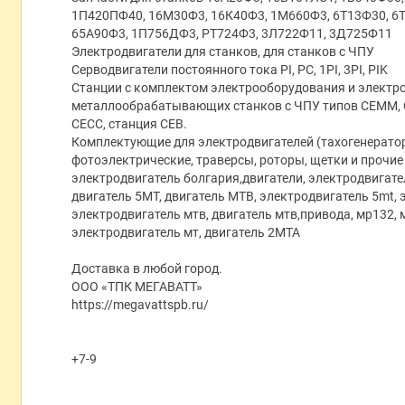
1П420ПФ40, 16М30Ф3, 16К40Ф3, 1М660Ф3, 6Т13Ф30, 6Т
65А90Ф3, 1П756ДФ3, РТ724Ф3, 3Л722Ф11, 3Д725Ф11
Электродвигатели для станков, для станков с ЧПУ
Серводвигатели постоянного тока PI, PC, 1PI, 3PI, PIK
Станции с комплектом электрооборудования и электр
металлообрабатывающих станков с ЧПУ типов СЕММ, С
СЕСС, станция СЕВ.
Комплектующие для электродвигателей (тахогенератор
фотоэлектрические, траверсы, роторы, щетки и прочие
электродвигатель болгария,двигатели, электродвигате
двигатель 5МТ, двигатель МТВ, электродвигатель 5mt, 
электродвигатель мтв, двигатель мтв,привода, мр132, м
электродвигатель мт, двигатель 2МТА
Доставка в любой город.
ООО «ТПК МЕГАВАТТ»
https://megavattspb.ru/
+7-9