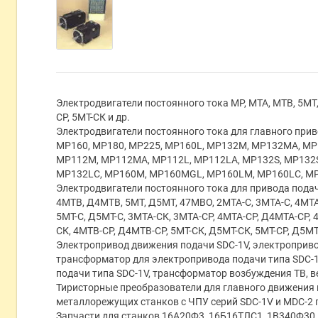
Электродвигатели постоянного тока МР, МТА, МТВ, 5МТ,
СР, 5МТ-СК и др.
Электродвигатели постоянного тока для главного при
МР160, МР180, МР225, MP160L, МР132М, МР132МА, МР
МР112М, МР112МА, МР112L, МР112LА, МР132S, МР132
МР132LC, МР160М, МР160MGL, МР160LM, МР160LC, М
Электродвигатели постоянного тока для привода пода
4МТВ, Д4МТВ, 5МТ, Д5МТ, 47МВО, 2МТА-С, 3МТА-С, 4МТА
5МТ-С, Д5МТ-С, 3МТА-СК, 3МТА-СР, 4МТА-СР, Д4МТА-СР,
СК, 4МТВ-СР, Д4МТВ-СР, 5МТ-СК, Д5МТ-СК, 5МТ-СР, Д5МТ-
Электропривод движения подачи SDC-1V, электроприво
трансформатор для электропривода подачи типа SDC-1
подачи типа SDC-1V, трансформатор возбуждения ТВ, в
Тиристорные преобразователи для главного движения 
металлорежущих станков с ЧПУ серий SDC-1V и MDC-2 п
Запчасти для станков 16А20Ф3, 16Б16ТЛС1, 1В340Ф30