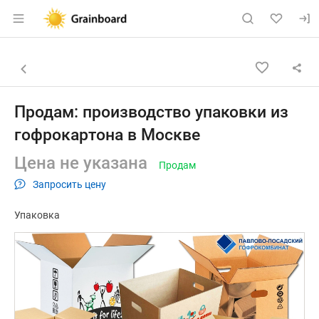
Раздел навигации по сайту grainboard.
Объявление: Продам: производ
Информация о объявлении
Навигация и управление объявлением
Назад к списку объявлений
Продам: производство упаковки из
гофрокартона в Москве
Цена не указана
Продам
Запросить цену
Упаковка