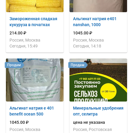
Замороженная сладкая
Альгинат натрия e401
кукуруза в початках
nanshan, 1000
214.00 ₽
1045.00 ₽
Россия, Москва
Россия, Москва
Сегодня, 15:49
Сегодня, 14:18
Продам
Продам
Альгинат натрия е 401
Минеральные удобрения
benefit ocean 500
опт, селитра
1045.00 ₽
цена не указана
Россия, Москва
Россия, Ростовская