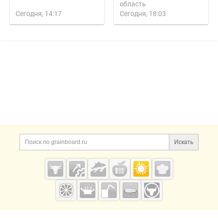
область
Сегодня, 14:17
Сегодня, 18:03
Дополнительная информация
Поиск по сайту и ссы
Искать
Cсылки на полезные проекты
Grainboard.ru
— зерно и
мука