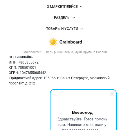
Важные разделы и контакты
Навигация по сайту
О МАРКЕТПЛЕЙСЕ
Новости Grainboard.ru
РАЗДЕЛЫ
Услуги и цены
Объявления
ТОВАРЫ И УСЛУГИ
Размещение рекламы
Каталог компаний
Зерно
Публичная оферта
Новости рынка
Крупы
Контактная информация
Форум
Grainboard.ru – весь
рынок зерна, муки, крупы
в России.
Мука
Политика обработки персональных данных
Вакансии
ООО «Инлайн»
Семена
Для СМИ
ИНН: 7805355672
Блог
КПП: 780501001
Корма
ОГРН: 1047855085442
Оборудование
Юридический адрес: 196066, г. Санкт-Петербург, Московский
Прочее
проспект, д. 212
Добавить объявление
Мы в соцсетях:
Карта объявлений
Всеволод
Здравствуйте! Готов помочь
вам. Напишите мне, если у
Счетчики, авторское право, логотипы
вас появятся вопросы.