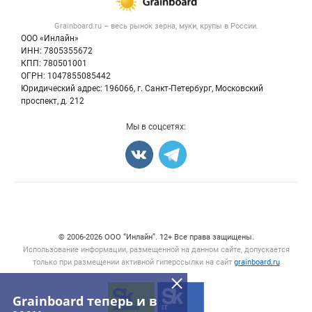
Новости рынка
Крупы
Контактная информация
Форум
Grainboard.ru – весь
рынок зерна, муки, крупы
в России.
Мука
Политика обработки персональных данных
Вакансии
ООО «Инлайн»
Семена
Для СМИ
ИНН: 7805355672
Блог
КПП: 780501001
Корма
ОГРН: 1047855085442
Оборудование
Юридический адрес: 196066, г. Санкт-Петербург, Московский
Прочее
проспект, д. 212
Добавить объявление
Мы в соцсетях:
Карта объявлений
© 2006‑2026 ООО “Инлайн”. 12+ Все права защищены.
Использование информации, размещенной на данном сайте, допускается
только при размещении активной гиперссылки на сайт
grainboard.ru
Grainboard теперь и в