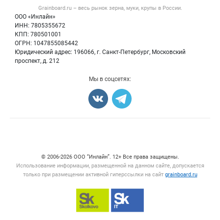
Форум
Grainboard.ru – весь
рынок зерна, муки, крупы
в России.
Мука
Политика обработки персональных данных
Вакансии
ООО «Инлайн»
Семена
Для СМИ
ИНН: 7805355672
Блог
КПП: 780501001
Корма
ОГРН: 1047855085442
Оборудование
Юридический адрес: 196066, г. Санкт-Петербург, Московский
Прочее
проспект, д. 212
Добавить объявление
Мы в соцсетях:
Карта объявлений
Счетчики, авторское право, логотипы
© 2006‑2026 ООО “Инлайн”. 12+ Все права защищены.
Использование информации, размещенной на данном сайте, допускается
только при размещении активной гиперссылки на сайт
grainboard.ru