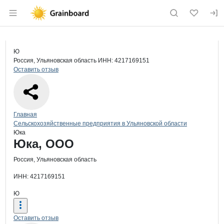
Раздел навигации по сайту grainboard.
Краткая информация о компании
Юк
Страница компании
Юка, ОО
Страница компании
Юка, ООО
Ю
Россия, Ульяновская область
ИНН: 4217169151
Оставить отзыв
Навигация по сайту
Главная
Сельскохозяйственные предприятия в Ульяновской области
Юка
Основная информация о компании
Юка, ООО
Россия, Ульяновская область
ИНН: 4217169151
Ю
Оставить отзыв