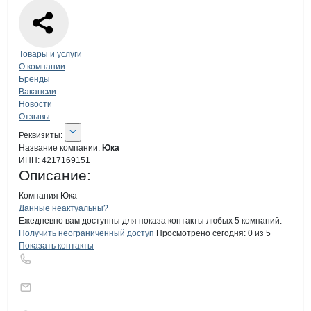
Навигация по странице
компании
Юк
Товары и услуги
О компании
Бренды
Вакансии
Новости
Отзывы
О компании
Юка
Реквизиты
компании
Юка
Реквизиты:
Название компании:
Юка
ИНН:
4217169151
Описание:
Компания Юка
Контакты
компании
Юка
+7(800)000-00-..
Данные неактуальны?
Ежедневно вам доступны для показа контакты любых 5 компаний.
Получить неограниченный доступ
Просмотрено сегодня:
0
из 5
Показать контакты