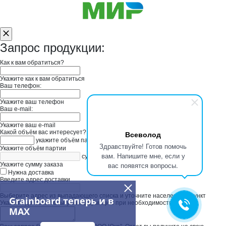
Запрос продукции:
Как к вам обратиться?
Укажите как к вам обратиться
Ваш телефон:
Укажите ваш телефон
Ваш e-mail:
Укажите ваш e-mail
Какой объём вас интересует?
Всеволод
укажите объём партии
Здравствуйте! Готов помочь
Укажите объём партии
вам. Напишите мне, если у
сумма заказа в руб
вас появятся вопросы.
Укажите сумму заказа
Нужна доставка
Введите адрес доставки
Выберите адрес из выпадающего списка и уточните населенный пункт
Grainboard теперь и в
Укажите дополнительную информацию при необходимости
MAX