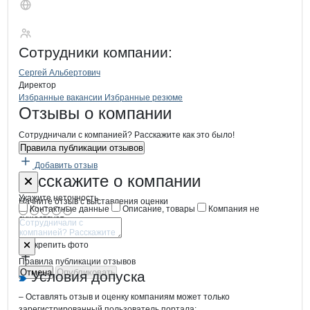
Юка
Сотрудники
компании
:
Сергей Альбертович
Директор
Бренды
Вакансии в
компани
Юка
Юка
Избранные вакансии
Избранные резюме
Новости o
Юка, ООО
Юка
Отзывы
о компании
Сотрудничали с компанией? Расскажите как это было!
Правила публикации отзывов
Добавить отзыв
Форма обратной связи о неточностях
Юка
Расскажите
о компании
Укажите неточность
Начните отзыв с выставления оценки
Контактные данные
Описание, товары
Компания не
существует
Отмена
Опубликовать
Прикрепить фото
Правила публикации отзывов
Отмена
Опубликовать
Условия допуска
– Оставлять отзыв и оценку компаниям может только
зарегистрированный пользователь портала;