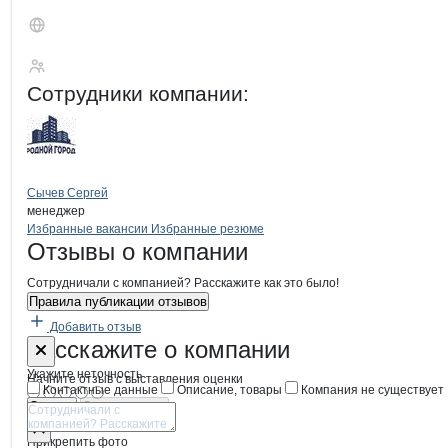
Яровой Анатолий 
Сотрудники
компании
:
Сычев Сергей
менеджер
Бренды
Вакансии в
компани
Яровой Анатолий Павл
Яровой Анатолий 
Избранные вакансии
Избранные резюме
Новости o
Яровой Анатолий Павло
Яровой Анатоли
Отзывы
о компании
Сотрудничали с компанией? Расскажите как это было!
Правила публикации отзывов
Добавить отзыв
Форма обратной связи о неточностях
Яровой Анат
Расскажите
о компании
Укажите неточность
Начните отзыв с выставления оценки
Контактные данные
Описание, товары
Компания не существует
Отмена
Опубликовать
Прикрепить фото