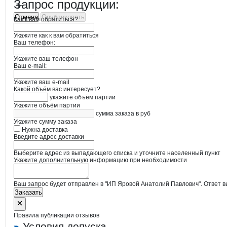
Запрос продукции:
Отмена
Опубликовать
Как к вам обратиться?
Укажите как к вам обратиться
Ваш телефон:
Укажите ваш телефон
Ваш e-mail:
Укажите ваш e-mail
Какой объём вас интересует?
укажите объём партии
Укажите объём партии
сумма заказа в руб
Укажите сумму заказа
Нужна доставка
Введите адрес доставки
Выберите адрес из выпадающего списка и уточните населенный пункт
Укажите дополнительную информацию при необходимости
Ваш запрос будет отправлен в "ИП Яровой Анатолий Павлович". Ответ в
Заказать
Правила публикации отзывов
Условия допуска