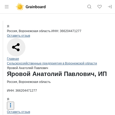
Раздел навигации по сайту grainboard.
Краткая информация о компании
Яро
Страница компании
Яровой 
Страница компании
Яровой Анатолий Павлович, ИП
Я
Россия, Воронежская область
ИНН: 366204471277
Оставить отзыв
Навигация по сайту
Главная
Сельскохозяйственные предприятия в Воронежской области
Яровой Анатолий Павлович
Основная информация о компании
Яровой Анатолий Павлович, ИП
Россия, Воронежская область
ИНН: 366204471277
Я
Оставить отзыв