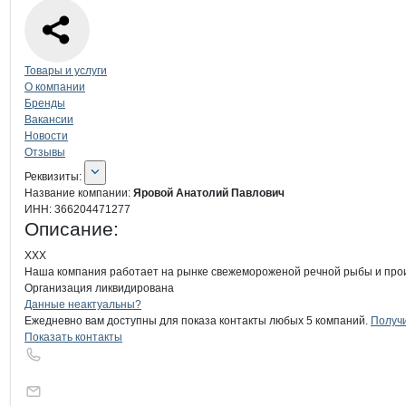
Навигация по странице
компании
Яро
Товары и услуги
О компании
Бренды
Вакансии
Новости
Отзывы
О компании
Яровой Анатолий Пав
Реквизиты
компании
Яровой Анатолий П
Реквизиты:
Название компании:
Яровой Анатолий Павлович
ИНН:
366204471277
Описание:
ХХХ

Наша компания работает на рынке свежемороженой речной рыбы и произ
Организация ликвидирована
Контакты
компании
Яровой Анатоли
+7(800)000-00-..
Данные неактуальны?
Ежедневно вам доступны для показа контакты любых 5 компаний.
Получи
Показать контакты