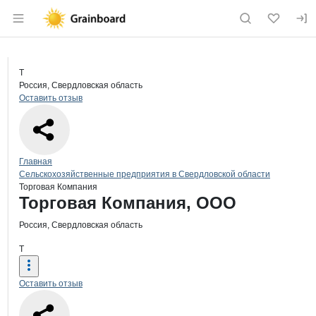
Раздел навигации по сайту grainboard.
Краткая информация о компании
Тор
Страница компании
Торгова
Страница компании
Торговая Компания, ООО
Т
Россия, Свердловская область
Оставить отзыв
Навигация по сайту
Главная
Сельскохозяйственные предприятия в Свердловской области
Торговая Компания
Основная информация о компании
Торговая Компания, ООО
Россия, Свердловская область
Т
Оставить отзыв