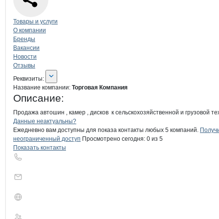
Навигация по странице
компании
Тор
Товары и услуги
О компании
Бренды
Вакансии
Новости
Отзывы
О компании
Торговая Компания
Реквизиты
компании
Торговая Компания
Реквизиты:
Название компании:
Торговая Компания
Описание:
Продажа автошин , камер , дисков  к сельскохозяйственной и грузовой тех
Контакты
компании
Торговая Компа
+7(800)000-00-..
Данные неактуальны?
Ежедневно вам доступны для показа контакты любых 5 компаний.
Получ
неограниченный доступ
Просмотрено сегодня:
0
из 5
Показать контакты