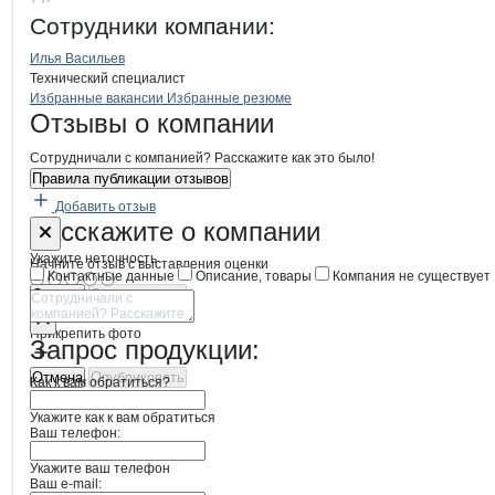
Торговая Компани
Сотрудники
компании
:
Илья Васильев
Технический специалист
Бренды
Вакансии в
компани
Торговая Компания
Торговая Компани
Избранные вакансии
Избранные резюме
Новости o
Торговая Компания, ОО
Торговая Компа
Отзывы
о компании
Сотрудничали с компанией? Расскажите как это было!
Правила публикации отзывов
Добавить отзыв
Форма обратной связи о неточностях
Торговая Ко
Расскажите
о компании
Укажите неточность
Начните отзыв с выставления оценки
Контактные данные
Описание, товары
Компания не существует
Отмена
Опубликовать
Прикрепить фото
Запрос продукции:
Отмена
Опубликовать
Как к вам обратиться?
Укажите как к вам обратиться
Ваш телефон:
Укажите ваш телефон
Ваш e-mail: