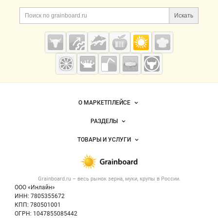
Дополнительная информация
Поиск по сайту и ссы
Искать
Cсылки на полезные проекты
Grainboard.ru
— зерно и
мука
Важные разделы и контакты
Навигация по сайту
О МАРКЕТПЛЕЙСЕ
Новости Grainboard.ru
РАЗДЕЛЫ
Услуги и цены
Объявления
ТОВАРЫ И УСЛУГИ
Размещение рекламы
Каталог компаний
Зерно
Публичная оферта
Новости рынка
Крупы
Контактная информация
Форум
Grainboard.ru – весь
рынок зерна, муки, крупы
в России.
Мука
Политика обработки персональных данных
Вакансии
ООО «Инлайн»
Семена
Для СМИ
ИНН: 7805355672
Блог
КПП: 780501001
Корма
ОГРН: 1047855085442
Оборудование