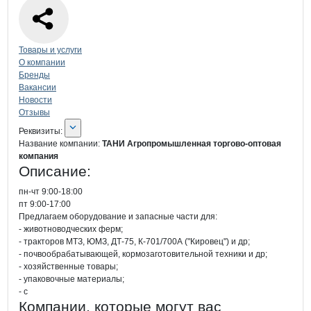
Навигация по странице
компании
ТАН
Товары и услуги
О компании
Бренды
Вакансии
Новости
Отзывы
О компании
ТАНИ Агропромышленн
Реквизиты
компании
ТАНИ Агропромышле
Реквизиты:
Название компании:
ТАНИ Агропромышленная торгово-оптовая
компания
Описание:
пн-чт 9:00-18:00

пт 9:00-17:00

Предлагаем оборудование и запасные части для:

- животноводческих ферм;

- тракторов МТЗ, ЮМЗ, ДТ-75, К-701/700А ("Кировец") и др;

- почвообрабатывающей, кормозаготовительной техники и др;

- хозяйственные товары;

- упаковочные материалы;

- с
Компании, которые могут вас