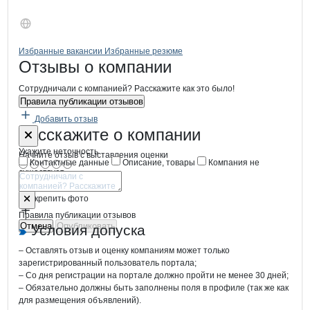
Бренды
Вакансии в
компани
ТАНИ Агропромышленна
ТАНИ Агропромышл
Избранные вакансии
Избранные резюме
Новости o
ТАНИ Агропромышленная
ТАНИ Агропромы
Отзывы
о компании
Сотрудничали с компанией? Расскажите как это было!
Правила публикации отзывов
Добавить отзыв
Форма обратной связи о неточностях
ТАНИ Агропр
Расскажите
о компании
Укажите неточность
Начните отзыв с выставления оценки
Контактные данные
Описание, товары
Компания не
существует
Отмена
Опубликовать
Прикрепить фото
Правила публикации отзывов
Отмена
Опубликовать
Условия допуска
– Оставлять отзыв и оценку компаниям может только
зарегистрированный пользователь портала;
– Со дня регистрации на портале должно пройти не менее 30 дней;
– Обязательно должны быть заполнены поля в профиле (так же как
для размещения объявлений).