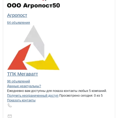
Агропост
64 объявления
ТПК Мегаватт
96 объявлений
Контакты
компании
ТАНИ Агропромы
+7(800)000-00-..
Данные неактуальны?
Ежедневно вам доступны для показа контакты любых 5 компаний.
Получить неограниченный доступ
Просмотрено сегодня:
0
из 5
Показать контакты