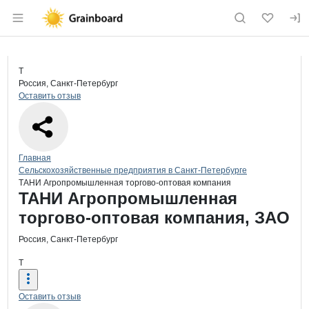
Раздел навигации по сайту grainboard.
Краткая информация о компании
ТАН
Страница компании
ТАНИ Аг
Страница компании
ТАНИ Агропромышленная торгово-оптовая компани
Т
Россия, Санкт-Петербург
Оставить отзыв
Навигация по сайту
Главная
Сельскохозяйственные предприятия в Санкт-Петербурге
ТАНИ Агропромышленная торгово-оптовая компания
Основная информация о компании
ТАНИ Агропромышленная
торгово-оптовая компания, ЗАО
Россия, Санкт-Петербург
Т
Оставить отзыв