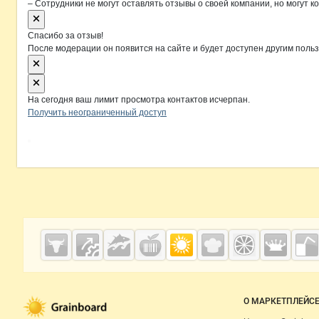
– Сотрудники не могут оставлять отзывы о своей компании, но могут к
Спасибо за отзыв!
После модерации он появится на сайте и будет доступен другим поль
На сегодня ваш лимит просмотра контактов исчерпан.
Получить неограниченный доступ
Дополнительная информация
Cсылки на полезные проекты
Grainboard.ru
— зерно и
мука
Важные разделы и контакты
Навигация п
О МАРКЕТПЛЕЙС