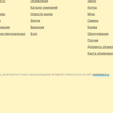
d.ru
Объявления
Зерно
Каталог компаний
Крупы
амы
Новости рынка
Мука
а
Форум
Семена
рмация
Вакансии
Корма
тки персональных
Блог
Оборудование
Прочее
Добавить объяв
Карта объявлени
, допускается только при размещении активной гиперссылки на сайт
grainboard.ru