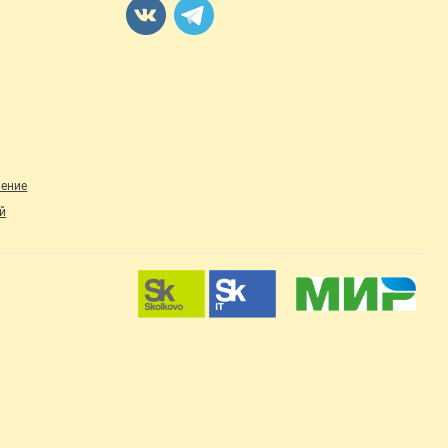
ление
й