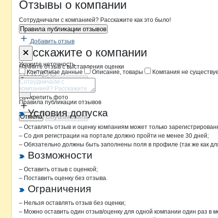
Новости o
Семена для Сибири, пр
Семена для Си
Отзывы
о компании
Сотрудничали с компанией? Расскажите как это было!
Правила публикации отзывов
Добавить отзыв
Форма обратной связи о неточностя
Семена для
Расскажите
о компании
Укажите неточность
Начните отзыв с выставления оценки
Контактные данные
Описание, товары
Компания не существу
Отмена
Опубликовать
Прикрепить фото
Правила публикации отзывов
Условия допуска
Отмена
Опубликовать
– Оставлять отзыв и оценку компаниям может только зарегистрирован
– Со дня регистрации на портале должно пройти не менее 30 дней;
– Обязательно должны быть заполнены поля в профиле (так же как д
Возможности
– Оставить отзыв с оценкой;
– Поставить оценку без отзыва.
Ограничения
– Нельзя оставлять отзыв без оценки;
– Можно оставить один отзыв/оценку для одной компании один раз в м