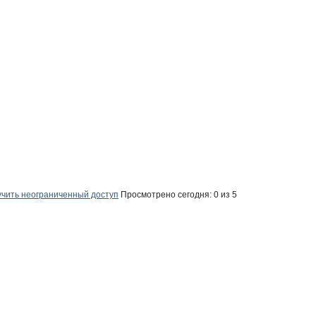
бири, производственно-комерческая
чить неограниченный доступ
Просмотрено сегодня:
0
из 5
роизводственно-комерческая фирма
ри, производственно-комерческая ф