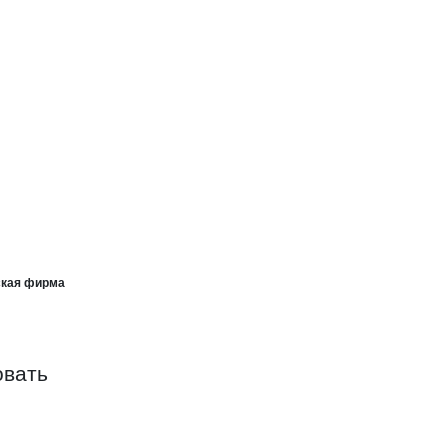
мена для Сибири, производственно
производственно-комерческая фирма
и, производственно-комерческая фирма
ская фирма
овать