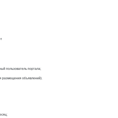
оизводственно-комерческая фирма,
бири, производственно-комерческая
х на странице
 Сибири, производственно-комерчес
ет
ный пользователь портала;
ля размещения объявлений).
есяц;