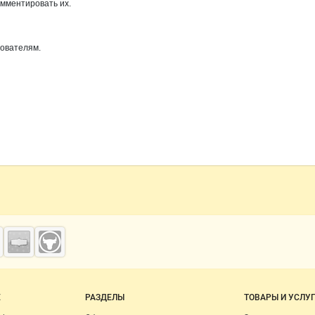
омментировать их.
зователям.
о сайту
Е
РАЗДЕЛЫ
ТОВАРЫ И УСЛУ