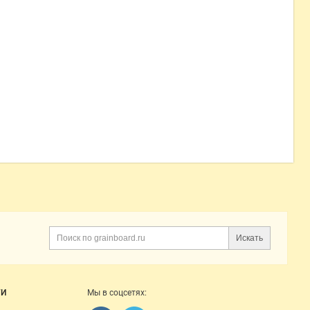
Искать
Поиск
ГИ
Мы в соцсетях: