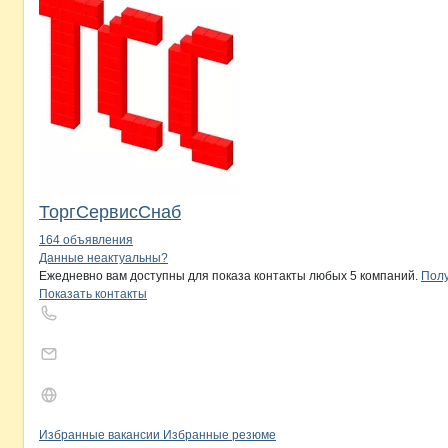
ТоргСервисСнаб
164 объявления
Контакты
компании
Семена для Си
+7(800)000-00-..
Данные неактуальны?
Ежедневно вам доступны для показа контакты любых 5 компаний.
Полу
Показать контакты
Бренды
Вакансии в
компани
Семена для Сибири, п
Семена для Сиби
Избранные вакансии
Избранные резюме