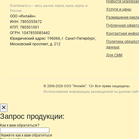
Новости Grainboar
Grainboard.ru – весь
рынок зерна, муки, крупы
в
Услуги и цены
России.
ООО «Инлайн»
Размещение рекл
ИНН: 7805355672
Публичная оферт
КПП: 780501001
ОГРН: 1047855085442
Контактная инфо
Юридический адрес: 196066, г. Санкт-Петербург,
Политика обрабо
Московский проспект, д. 212
данных
Для СМИ
Счетчики, авторское право, логотипы
© 2006‑2026 ООО “Инлайн”. 12+ Все права защищены.
Использование информации, размещенной на данном сайте
Запрос продукции:
Как к вам обратиться?
Укажите как к вам обратиться