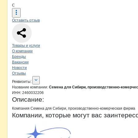
С
Оставить отзыв
Навигация по странице
компании
Се
Товары и услуги
О компании
Бренды
Вакансии
Новости
Отзывы
О компании
Семена для Сибири, 
Реквизиты
компании
Семена для Сибир
Реквизиты:
Название компании:
Семена для Сибири, производственно-комерче
ИНН:
2460032206
Описание:
Компания Семена для Сибири, производственно-комерческая фирма
Компании, которые могут вас заинтерес