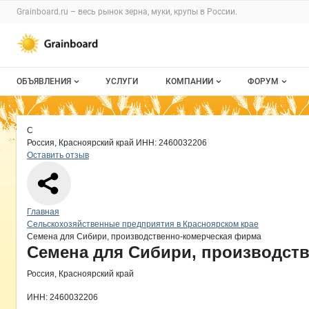
Раздел навигации по сайту grainboard.
Grainboard.ru – весь
рынок зерна, муки, крупы
в России.
Авторизация и меню пользователя
Навигация по разделам сайта grainboard.ru
ОБЪЯВЛЕНИЯ
УСЛУГИ
КОМПАНИИ
ФОРУМ
Все объявления
О каталоге компаний
Все темы
Краткая информация о компании
Се
Страница компании
Семена 
Страница компании
Семена для Сибири, производственно-комерческ
С
Мои объявления
Каталог компаний
Избранные
Россия, Красноярский край
ИНН: 2460032206
Оставить отзыв
Моя компания
С моим уча
Платное размещение
Навигация по сайту
Главная
Сельскохозяйственные предприятия в Красноярском крае
Семена для Сибири, производственно-комерческая фирма
Основная информация о компании
Семена для Сибири, производст
Россия, Красноярский край
ИНН: 2460032206