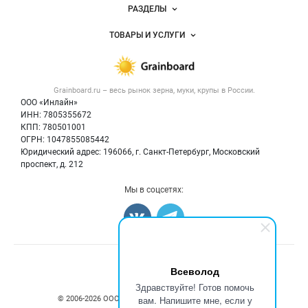
Новости Grainboard.ru
РАЗДЕЛЫ
Услуги и цены
Объявления
ТОВАРЫ И УСЛУГИ
Размещение рекламы
Каталог компаний
Зерно
Публичная оферта
Новости рынка
Крупы
Контактная информация
Форум
Grainboard.ru – весь
рынок зерна, муки, крупы
в России.
Мука
Политика обработки персональных данных
Вакансии
ООО «Инлайн»
Семена
Для СМИ
ИНН: 7805355672
Блог
КПП: 780501001
Корма
ОГРН: 1047855085442
Оборудование
Юридический адрес: 196066, г. Санкт-Петербург, Московский
Прочее
проспект, д. 212
Добавить объявление
Мы в соцсетях:
Карта объявлений
Счетчики, авторское право, логотипы
Всеволод
Здравствуйте! Готов помочь
вам. Напишите мне, если у
© 2006‑2026 ООО “Инлайн”. 12+ Все права защищены.