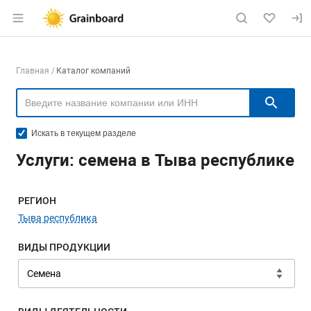
Раздел навигации по сайту grainboard.
Навигация по компаниям
Главная
Каталог компаний
Пои
Искать в текущем разделе
Услуги: семена в Тыва республике
Меню навигации
РЕГИОН
Тыва республика
ВИДЫ ПРОДУКЦИИ