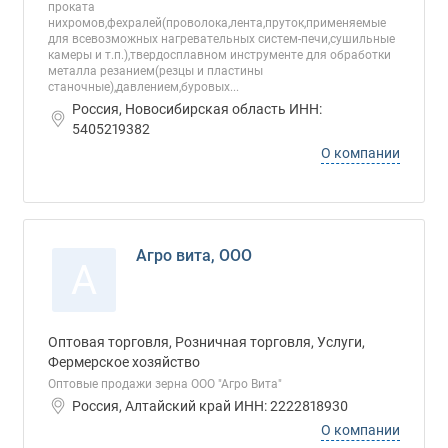
проката
нихромов,фехралей(проволока,лента,пруток,применяемые
для всевозможных нагревательных систем-печи,сушильные
камеры и т.п.),твердосплавном инструменте для обработки
металла резанием(резцы и пластины
станочные),давлением,буровых...
Россия, Новосибирская область ИНН:
5405219382
О компании
Агро вита, ООО
А
Оптовая торговля, Розничная торговля, Услуги,
Фермерское хозяйство
Оптовые продажи зерна ООО "Агро Вита"
Россия, Алтайский край ИНН: 2222818930
О компании