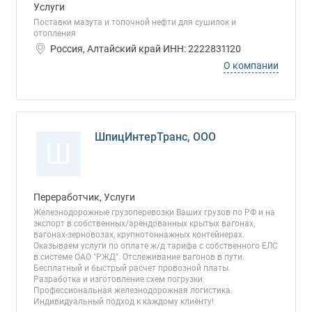
Услуги
Поставки мазута и топочной нефти для сушилок и
отопления
Россия, Алтайский край ИНН: 2222831120
О компании
ШпицИнтерТранс, ООО
Ш
Переработчик, Услуги
Железнодорожные грузоперевозки Ваших грузов по РФ и на
экспорт в собственных/арендованных крытых вагонах,
вагонах-зерновозах, крупнотоннажных контейнерах.
Оказываем услуги по оплате ж/д тарифа с собственного ЕЛС
в системе ОАО "РЖД". Отслеживание вагонов в пути.
Бесплатный и быстрый расчет провозной платы.
Разработка и изготовление схем погрузки.
Профессиональная железнодорожная логистика.
Индивидуальный подход к каждому клиенту!