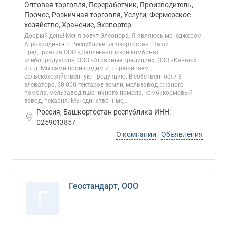
Оптовая торговля, Переработчик, Производитель,
Прочее, Розничная торговля, Услуги, Фермерское
хозяйство, Хранение, Экспортер
Добрый день! Меня зовут Элеонора. Я являюсь менеджером
Агрохолдинга в Республике Башкортостан. Наши
предприятия ООО «Давлекановский комбинат
хлебопродуктов», ООО «Аграрные традиции», ООО «Канаш»
и.т.д. Мы сами производим и выращиваем
сельскохозяйственную продукцию. В собственности 3
элеватора, 60 000 гектаров земли, мельзавод ржаного
помола, мельзавод пшеничного помола, комбикормовый
завод, пекарня. Мы единственные,...
Россия, Башкортостан республика ИНН:
0259013857
О компании
Объявления
Геостандарт, ООО
Г