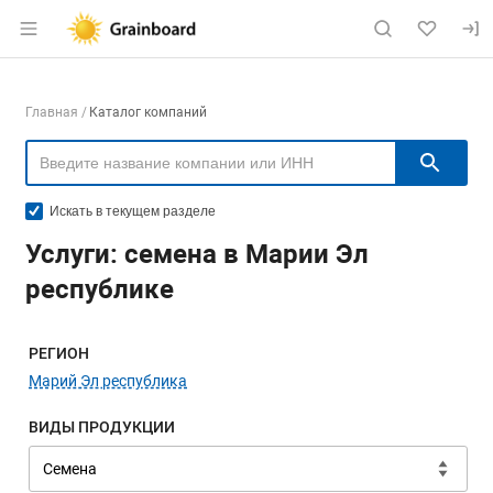
Раздел навигации по сайту grainboard.
Навигация по компаниям
Главная
Каталог компаний
Пои
Искать в текущем разделе
Услуги: семена в Марии Эл
республике
Меню навигации
РЕГИОН
Марий Эл республика
ВИДЫ ПРОДУКЦИИ