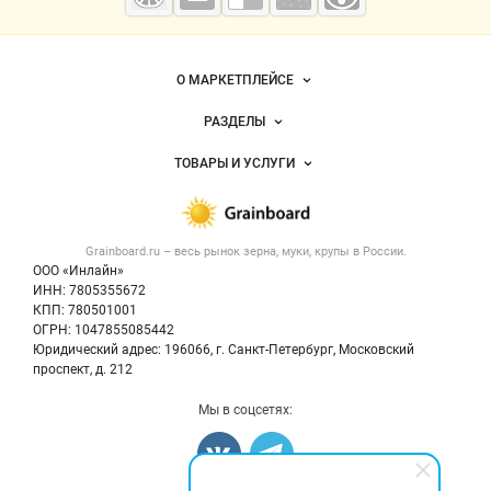
мука
Важные разделы и контакты
Навигация по сайту
О МАРКЕТПЛЕЙСЕ
Новости Grainboard.ru
РАЗДЕЛЫ
Услуги и цены
Объявления
ТОВАРЫ И УСЛУГИ
Размещение рекламы
Каталог компаний
Зерно
Публичная оферта
Новости рынка
Крупы
Контактная информация
Форум
Grainboard.ru – весь
рынок зерна, муки, крупы
в России.
Мука
Политика обработки персональных данных
Вакансии
ООО «Инлайн»
Семена
Для СМИ
ИНН: 7805355672
Блог
КПП: 780501001
Корма
ОГРН: 1047855085442
Оборудование
Юридический адрес: 196066, г. Санкт-Петербург, Московский
Прочее
проспект, д. 212
Добавить объявление
Мы в соцсетях:
Карта объявлений