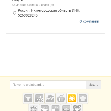
Компания Семена и селекция
Россия, Нижегородская область ИНН:
5263028245
О компании
Дополнительная информация
Поиск по сайту и ссы
Искать
Cсылки на полезные проекты
Grainboard.ru
— зерно и