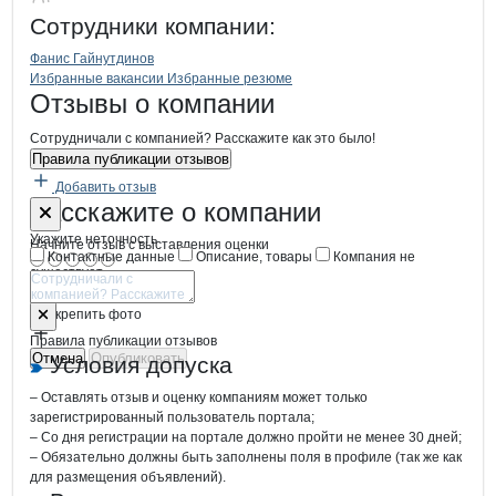
Прогресс плюс
Сотрудники
компании
:
Фанис Гайнутдинов
Бренды
Вакансии в
компани
Прогресс плюс
Прогресс плюс
Избранные вакансии
Избранные резюме
Новости o
Прогресс плюс, ООО
Прогресс плюс
Отзывы
о компании
Сотрудничали с компанией? Расскажите как это было!
Правила публикации отзывов
Добавить отзыв
Форма обратной связи о неточностях
Прогресс пл
Расскажите
о компании
Укажите неточность
Начните отзыв с выставления оценки
Контактные данные
Описание, товары
Компания не
существует
Отмена
Опубликовать
Прикрепить фото
Правила публикации отзывов
Отмена
Опубликовать
Условия допуска
– Оставлять отзыв и оценку компаниям может только
зарегистрированный пользователь портала;
– Со дня регистрации на портале должно пройти не менее 30 дней;
– Обязательно должны быть заполнены поля в профиле (так же как
для размещения объявлений).