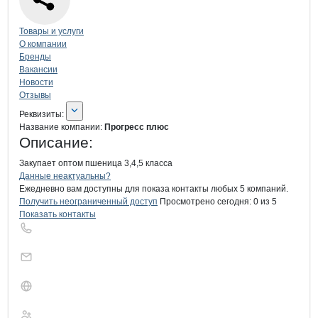
Навигация по странице
компании
Про
Товары и услуги
О компании
Бренды
Вакансии
Новости
Отзывы
О компании
Прогресс плюс
Реквизиты
компании
Прогресс плюс
Реквизиты:
Название компании:
Прогресс плюс
Описание:
Закупает оптом пшеница 3,4,5 класса
Контакты
компании
Прогресс плюс
+7(800)000-00-..
Данные неактуальны?
Ежедневно вам доступны для показа контакты любых 5 компаний.
Получить неограниченный доступ
Просмотрено сегодня:
0
из 5
Показать контакты