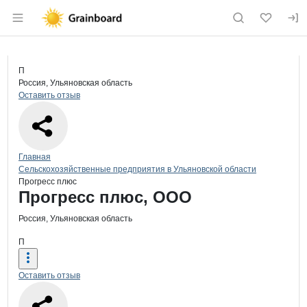
Раздел навигации по сайту grainboard.
Краткая информация о компании
Про
Страница компании
Прогрес
Страница компании
Прогресс плюс, ООО
П
Россия, Ульяновская область
Оставить отзыв
Навигация по сайту
Главная
Сельскохозяйственные предприятия в Ульяновской области
Прогресс плюс
Основная информация о компании
Прогресс плюс, ООО
Россия, Ульяновская область
П
Оставить отзыв