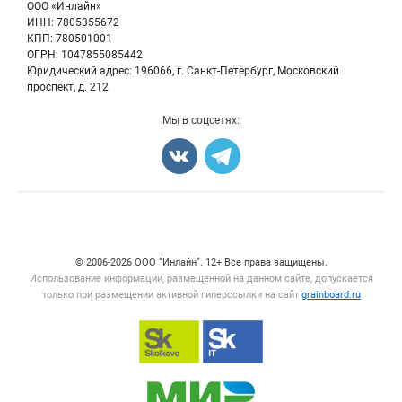
Вакансии
ООО «Инлайн»
Семена
Для СМИ
ИНН: 7805355672
Блог
КПП: 780501001
Корма
ОГРН: 1047855085442
Оборудование
Юридический адрес: 196066, г. Санкт-Петербург, Московский
Прочее
проспект, д. 212
Добавить объявление
Мы в соцсетях:
Карта объявлений
Счетчики, авторское право, логотипы
© 2006‑2026 ООО “Инлайн”. 12+ Все права защищены.
Использование информации, размещенной на данном сайте, допускается
только при размещении активной гиперссылки на сайт
grainboard.ru