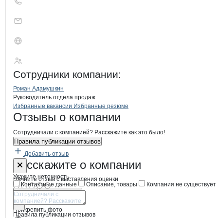
Нордитокс
Сотрудники
компании
:
Роман Адамушкин
Руководитель отдела продаж
Бренды
Вакансии в
компани
Нордитокс
Нордитокс
Избранные вакансии
Избранные резюме
Новости o
Нордитокс, ООО
Нордитокс
Отзывы
о компании
Сотрудничали с компанией? Расскажите как это было!
Правила публикации отзывов
Добавить отзыв
Форма обратной связи о неточностях
Нордитокс
Расскажите
о компании
Укажите неточность
Начните отзыв с выставления оценки
Контактные данные
Описание, товары
Компания не существует
Отмена
Опубликовать
Прикрепить фото
Правила публикации отзывов