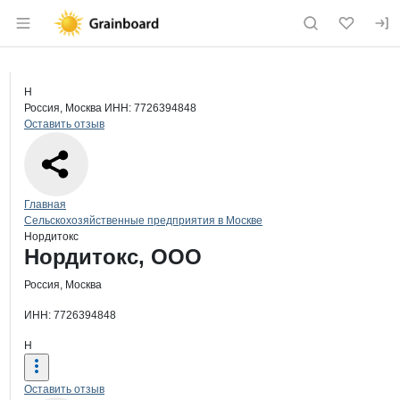
Раздел навигации по сайту grainboard.
Краткая информация о компании
Нор
Страница компании
Нордито
Страница компании
Нордитокс, ООО
Н
Россия, Москва
ИНН: 7726394848
Оставить отзыв
Навигация по сайту
Главная
Сельскохозяйственные предприятия в Москве
Нордитокс
Основная информация о компании
Нордитокс, ООО
Россия, Москва
ИНН: 7726394848
Н
Оставить отзыв