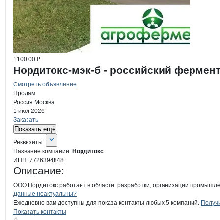
1100.00 ₽
Нордитокс-мэк-б - российский фермен
Смотреть объявление
Продам
Россия
Москва
1 июл 2026
Заказать
Показать ещё
О компании
Нордитокс
Реквизиты
компании
Нордитокс
Реквизиты:
Название компании:
Нордитокс
ИНН:
7726394848
Описание:
ООО Нордитокс работает в области  разработки, организации промышле
Контакты
компании
Нордитокс
+7(800)000-00-..
Данные неактуальны?
Ежедневно вам доступны для показа контакты любых 5 компаний.
Получи
Показать контакты