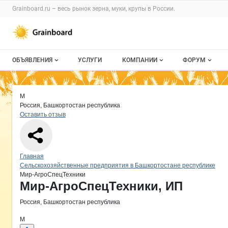
Раздел навигации по сайту grainboard.
Grainboard.ru – весь
рынок зерна, муки, крупы
в России.
Авторизация и меню пользователя
Навигация по разделам сайта grainboard.ru
ОБЪЯВЛЕНИЯ
УСЛУГИ
КОМПАНИИ
ФОРУМ
Все объявления
О каталоге компаний
Все темы
Краткая информация о компании
Ми
Страница компании
Мир-Агр
Страница компании
Мир-АгроСпецТехники, ИП
М
Мои объявления
Каталог компаний
Избранные
Россия, Башкортостан республика
Оставить отзыв
Моя компания
С моим уча
Платное размещение
Навигация по сайту
Главная
Сельскохозяйственные предприятия в Башкортостане республике
Мир-АгроСпецТехники
Основная информация о компании
Мир-АгроСпецТехники, ИП
Россия, Башкортостан республика
М