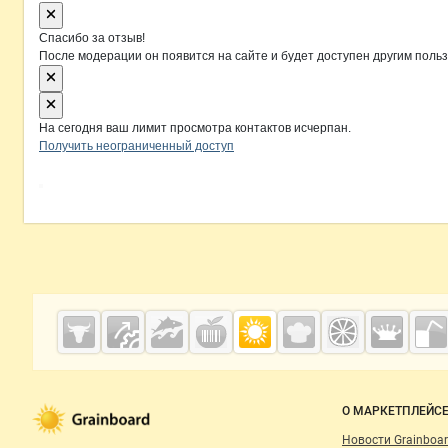
Спасибо за отзыв!
После модерации он появится на сайте и будет доступен другим поль
На сегодня ваш лимит просмотра контактов исчерпан.
Получить неограниченный доступ
Дополнительная информация
Cсылки на полезные проекты
Grainboard.ru
— зерно и
мука
Важные разделы и контакты
Навигация п
О МАРКЕТПЛЕЙС
Новости Grainboar