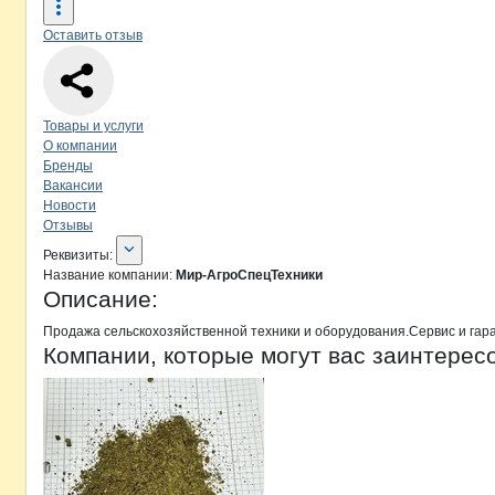
Оставить отзыв
Навигация по странице
компании
Ми
Товары и услуги
О компании
Бренды
Вакансии
Новости
Отзывы
О компании
Мир-АгроСпецТехник
Реквизиты
компании
Мир-АгроСпецТех
Реквизиты:
Название компании:
Мир-АгроСпецТехники
Описание:
Продажа сельскохозяйственной техники и оборудования.Сервис и гар
Компании, которые могут вас заинтерес