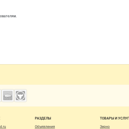
зователям.
о сайту
Е
РАЗДЕЛЫ
ТОВАРЫ И УСЛУ
d.ru
Объявления
Зерно