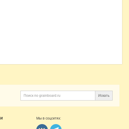
Искать
Поиск
ГИ
Мы в соцсетях: