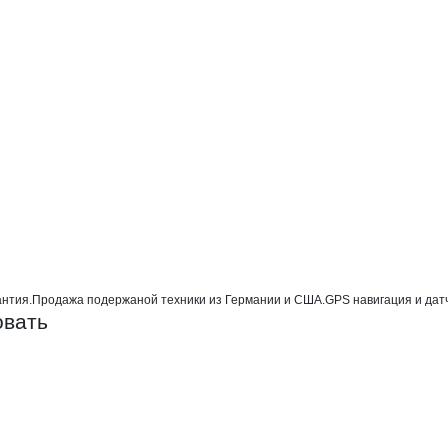
р-АгроСпецТехники
и
ники
антия.Продажа подержаной техники из Германии и США.GPS навигация и датч
овать