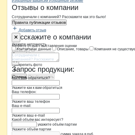
Бренды
Вакансии в
компани
Мир-АгроСпецТехники
Мир-АгроСпецТех
Избранные вакансии
Избранные резюме
Новости o
Мир-АгроСпецТехники,
Мир-АгроСпецТ
Отзывы
о компании
Сотрудничали с компанией? Расскажите как это было!
Правила публикации отзывов
Добавить отзыв
Форма обратной связи о неточностя
Мир-АгроСп
Расскажите
о компании
Укажите неточность
Начните отзыв с выставления оценки
Контактные данные
Описание, товары
Компания не существу
Отмена
Опубликовать
Прикрепить фото
Запрос продукции:
Отмена
Опубликовать
Как к вам обратиться?
Укажите как к вам обратиться
Ваш телефон:
Укажите ваш телефон
Ваш e-mail:
Укажите ваш e-mail
Какой объём вас интересует?
укажите объём партии
Укажите объём партии
сумма заказа в руб