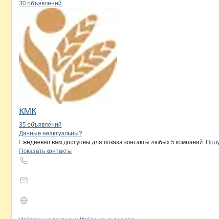
30 объявлений
КМК
35 объявлений
Контакты
компании
Мир-АгроСпецТ
+7(800)000-00-..
Данные неактуальны?
Ежедневно вам доступны для показа контакты любых 5 компаний.
Полу
Показать контакты