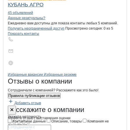
КУБАНЬ АГРО
45 объявлений
Контакты
компании
Кулачзян
+7(800)000-00-..
Данные неактуальны?
Ежедневно вам доступны для показа контакты любых 5 компаний.
Получить неограниченный доступ
Просмотрено сегодня:
0
из 5
Показать контакты
Бренды
Вакансии в
компани
Кулачзян
Кулачзян
Избранные вакансии
Избранные резюме
Новости o
Кулачзян, ИП
Кулачзян
Отзывы
о компании
Сотрудничали с компанией? Расскажите как это было!
Правила публикации отзывов
Добавить отзыв
Форма обратной связи о неточностях
Кулачзян
Расскажите
о компании
Укажите неточность
Начните отзыв с выставления оценки
Контактные данные
Описание, товары
Компания не
существует