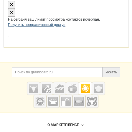
На сегодня ваш лимит просмотра контактов исчерпан.
Получить неограниченный доступ
Дополнительная информация
Поиск по сайту и ссы
Искать
Cсылки на полезные проекты
Grainboard.ru
— зерно и
мука
Важные разделы и контакты
Навигация по сайту
О МАРКЕТПЛЕЙСЕ