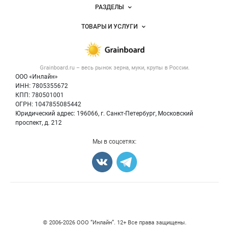
Новости Grainboard.ru
РАЗДЕЛЫ
Услуги и цены
Объявления
ТОВАРЫ И УСЛУГИ
Размещение рекламы
Каталог компаний
Зерно
Публичная оферта
Новости рынка
Крупы
Контактная информация
Форум
Grainboard.ru – весь
рынок зерна, муки, крупы
в России.
Мука
Политика обработки персональных данных
Вакансии
ООО «Инлайн»
Семена
Для СМИ
ИНН: 7805355672
Блог
КПП: 780501001
Корма
ОГРН: 1047855085442
Оборудование
Юридический адрес: 196066, г. Санкт-Петербург, Московский
Прочее
проспект, д. 212
Добавить объявление
Мы в соцсетях:
Карта объявлений
Счетчики, авторское право, логотипы
© 2006‑2026 ООО “Инлайн”. 12+ Все права защищены.