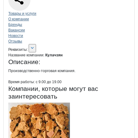
Навигация по странице
компании
Кул
Товары и услуги
О компании
Бренды
Вакансии
Новости
Отзывы
О компании
Кулачзян
Реквизиты
компании
Кулачзян
Реквизиты:
Название компании:
Кулачзян
Описание:
Производственно-торговая компания.

Время работы: с 9.00 до 19.00
Компании, которые могут вас
заинтересовать