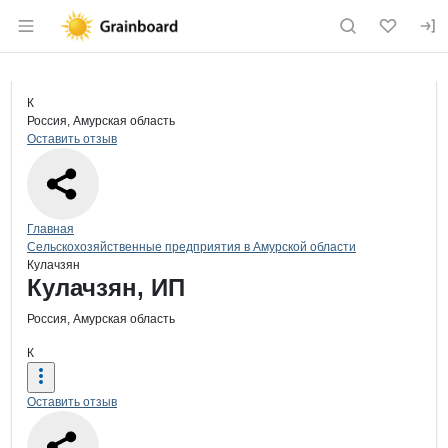
Раздел навигации по сайту grainboard.
Краткая информация о компании
Кул
Страница компании
Кулачзян
Страница компании
Кулачзян, ИП
К
Россия, Амурская область
Оставить отзыв
Навигация по сайту
Главная
Сельскохозяйственные предприятия в Амурской области
Кулачзян
Основная информация о компании
Кулачзян, ИП
Россия, Амурская область
К
Оставить отзыв