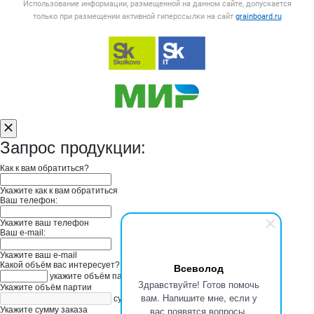
Использование информации, размещенной на данном сайте, допускается
только при размещении активной гиперссылки на сайт
grainboard.ru
Запрос продукции:
Как к вам обратиться?
Укажите как к вам обратиться
Ваш телефон:
Укажите ваш телефон
Ваш e-mail:
Укажите ваш e-mail
Какой объём вас интересует?
Всеволод
укажите объём партии
Здравствуйте! Готов помочь
Укажите объём партии
вам. Напишите мне, если у
сумма заказа в руб
вас появятся вопросы.
Укажите сумму заказа