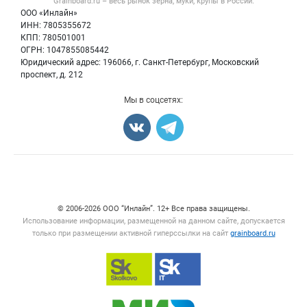
Grainboard.ru – весь
рынок зерна, муки, крупы
в России.
Мука
Политика обработки персональных данных
Вакансии
ООО «Инлайн»
Семена
Для СМИ
ИНН: 7805355672
Блог
КПП: 780501001
Корма
ОГРН: 1047855085442
Оборудование
Юридический адрес: 196066, г. Санкт-Петербург, Московский
Прочее
проспект, д. 212
Добавить объявление
Мы в соцсетях:
Карта объявлений
Счетчики, авторское право, логотипы
© 2006‑2026 ООО “Инлайн”. 12+ Все права защищены.
Использование информации, размещенной на данном сайте, допускается
только при размещении активной гиперссылки на сайт
grainboard.ru