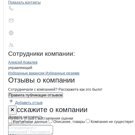
Показать контакты
КОВШЕК
Сотрудники
компании
:
Алексей Ковалев
управляющий
Бренды
Вакансии в
компани
КОВШЕК
КОВШЕК
Избранные вакансии
Избранные резюме
Новости o
КОВШЕК, ООО
КОВШЕК
Отзывы
о компании
Сотрудничали с компанией? Расскажите как это было!
Правила публикации отзывов
Добавить отзыв
Форма обратной связи о неточностях
КОВШЕК
Расскажите
о компании
Укажите неточность
Начните отзыв с выставления оценки
Контактные данные
Описание, товары
Компания не существует
Отмена
Опубликовать