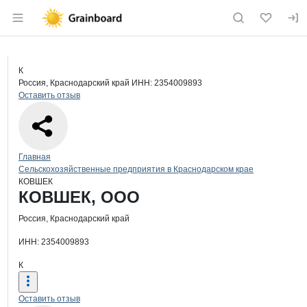
Раздел навигации по сайту grainboard.
Краткая информация о компании
КО
Страница компании
КОВШЕК
Страница компании
КОВШЕК, ООО
К
Россия, Краснодарский край
ИНН: 2354009893
Оставить отзыв
Навигация по сайту
Главная
Сельскохозяйственные предприятия в Краснодарском крае
КОВШЕК
Основная информация о компании
КОВШЕК, ООО
Россия, Краснодарский край
ИНН: 2354009893
К
Оставить отзыв