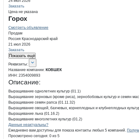
24 июл 2026
Заказать
Цена не указана
Горох
Смотреть объявление
Продам
Россия
Краснодарский край
21 июл 2026
Заказать
Показать ещё
О компании
КОВШЕК
Реквизиты
компании
КОВШЕК
Реквизиты:
Название компании:
КОВШЕК
ИНН:
2354009893
Описание:
Выращивание однолетних культур (01.1)

Выращивание зерновых (кроме риса), зернобобовых культур и семян масли
Выращивание семян рапса (01.11.32)

Выращивание овощей, бахчевых, корнеплодных и клубнеплодных культур,
Выращивание льна (01.16.2)

Выращивание многолетних культур (01.2)
Контакты
компании
КОВШЕК
+7(800)000-00-..
Данные неактуальны?
Ежедневно вам доступны для показа контакты любых 5 компаний.
Получи
Просмотрено сегодня:
0
из 5