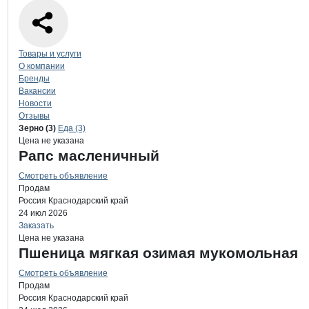
Навигация по странице
компании
КО
Товары и услуги
О компании
Бренды
Вакансии
Новости
Отзывы
Продукция
КОВШЕК, ООО
Навигация по продуктам
компании
КОВШ
Зерно (3)
Еда (3)
Цена не указана
Рапс масленичный
Смотреть объявление
Продам
Россия
Краснодарский край
24 июл 2026
Заказать
Цена не указана
Пшеница мягкая озимая мукомольная
Смотреть объявление
Продам
Россия
Краснодарский край