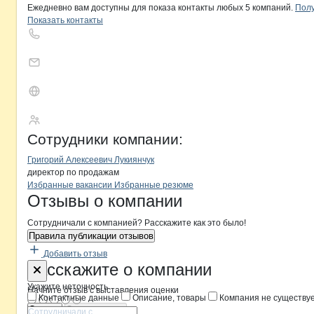
Ежедневно вам доступны для показа контакты любых 5 компаний.
Полу
Показать контакты
Комербудавтотех
Сотрудники
компании
:
Григорий Алексеевич Лукиянчук
директор по продажам
Бренды
Вакансии в
компани
Комербудавтотех
Комербудавтотех
Избранные вакансии
Избранные резюме
Новости o
Комербудавтотех, ООО
Комербудавтот
Отзывы
о компании
Сотрудничали с компанией? Расскажите как это было!
Правила публикации отзывов
Добавить отзыв
Форма обратной связи о неточностя
Комербудав
Расскажите
о компании
Укажите неточность
Начните отзыв с выставления оценки
Контактные данные
Описание, товары
Компания не существу
Отмена
Опубликовать