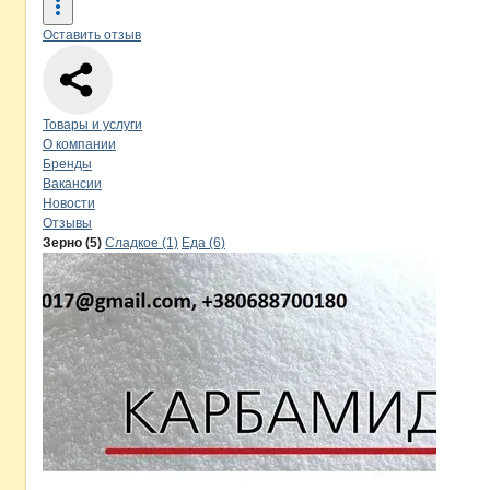
Оставить отзыв
Навигация по странице
компании
Ко
Товары и услуги
О компании
Бренды
Вакансии
Новости
Отзывы
Продукция
Комербудавтотех, ООО
Навигация по продуктам
компании
Коме
Зерно (5)
Сладкое (1)
Еда (6)