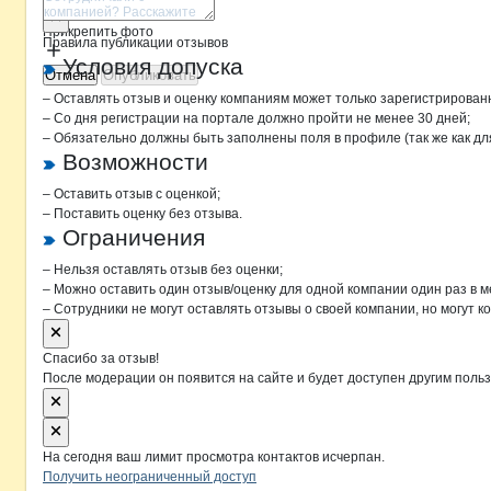
Прикрепить фото
Правила публикации отзывов
Условия допуска
Отмена
Опубликовать
– Оставлять отзыв и оценку компаниям может только зарегистрирован
– Со дня регистрации на портале должно пройти не менее 30 дней;
– Обязательно должны быть заполнены поля в профиле (так же как д
Возможности
– Оставить отзыв с оценкой;
– Поставить оценку без отзыва.
Ограничения
– Нельзя оставлять отзыв без оценки;
– Можно оставить один отзыв/оценку для одной компании один раз в м
– Сотрудники не могут оставлять отзывы о своей компании, но могут к
Спасибо за отзыв!
После модерации он появится на сайте и будет доступен другим поль
На сегодня ваш лимит просмотра контактов исчерпан.
Получить неограниченный доступ