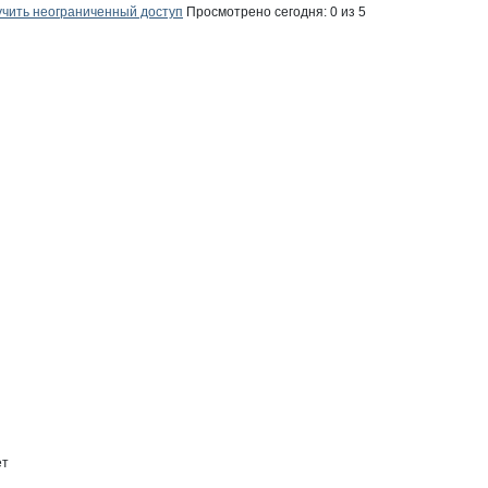
чить неограниченный доступ
Просмотрено сегодня:
0
из 5
ех
х на странице
тотех
ет