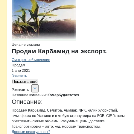
Цена не указана
Продам Карбамид на экспорт.
Смотреть объявление
Продам
1 апр 2021
Заказать
Показать ещё
О компании
Комербудавтотех
Реквизиты
компании
Комербудавтотех
Реквизиты:
Название компании:
Комербудавтотех
Описание:
Продаем Карбамид, Селитра, Аммиак, NPK, калий хлористый, 

аммофоска по Украине и в любую страну мира на FOB, CIF.Готовы 

обеспечить любые объемы. Разумные цены, доставка.

Транспортировка – авто, ж/д, морским транспортом.
Контакты
компании
Комербудавтот
+7(800)000-00-..
Данные неактуальны?