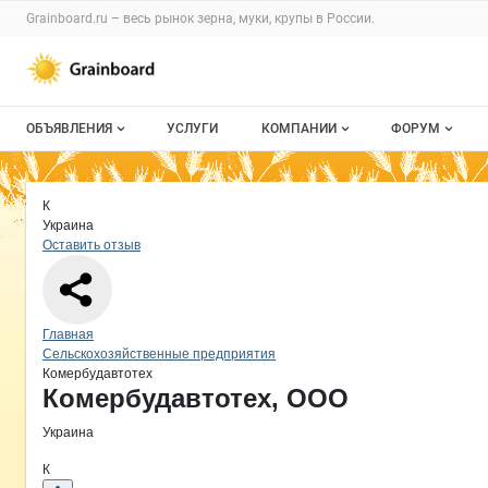
Раздел навигации по сайту grainboard.
Grainboard.ru – весь
рынок зерна, муки, крупы
в России.
Авторизация и меню пользователя
Навигация по разделам сайта grainboard.ru
ОБЪЯВЛЕНИЯ
УСЛУГИ
КОМПАНИИ
ФОРУМ
Все объявления
О каталоге компаний
Все темы
Краткая информация о компании
Ко
Страница компании
Комерб
Страница компании
Комербудавтотех, ООО
К
Мои объявления
Каталог компаний
Избранные
Украина
Оставить отзыв
Моя компания
С моим уча
Платное размещение
Навигация по сайту
Главная
Сельскохозяйственные предприятия
Комербудавтотех
Основная информация о компании
Комербудавтотех, ООО
Украина
К