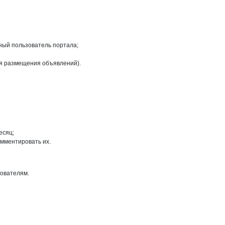
ный пользователь портала;
ля размещения объявлений).
есяц;
омментировать их.
зователям.