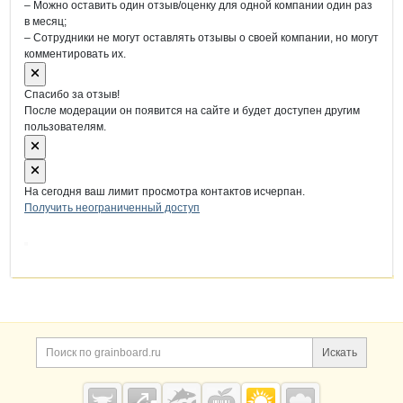
– Можно оставить один отзыв/оценку для одной компании один раз
в месяц;
– Сотрудники не могут оставлять отзывы о своей компании, но могут
комментировать их.
Спасибо за отзыв!
После модерации он появится на сайте и будет доступен другим
пользователям.
На сегодня ваш лимит просмотра контактов исчерпан.
Получить неограниченный доступ
Дополнительная информация
Поиск по сайту и ссы
Искать
Cсылки на полезные проекты