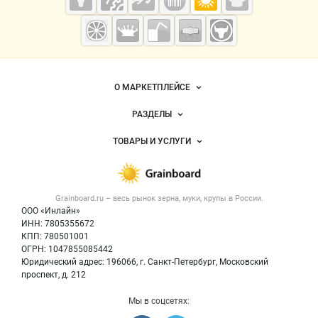
Grainboard.ru
— зерно и
мука
Важные разделы и контакты
Навигация по сайту
О МАРКЕТПЛЕЙСЕ
Новости Grainboard.ru
РАЗДЕЛЫ
Услуги и цены
Объявления
ТОВАРЫ И УСЛУГИ
Размещение рекламы
Каталог компаний
Зерно
Публичная оферта
Новости рынка
Крупы
Контактная информация
Форум
Grainboard.ru – весь
рынок зерна, муки, крупы
в России.
Мука
Политика обработки персональных данных
Вакансии
ООО «Инлайн»
Семена
Для СМИ
ИНН: 7805355672
Блог
КПП: 780501001
Корма
ОГРН: 1047855085442
Оборудование
Юридический адрес: 196066, г. Санкт-Петербург, Московский
Прочее
проспект, д. 212
Добавить объявление
Мы в соцсетях:
Карта объявлений