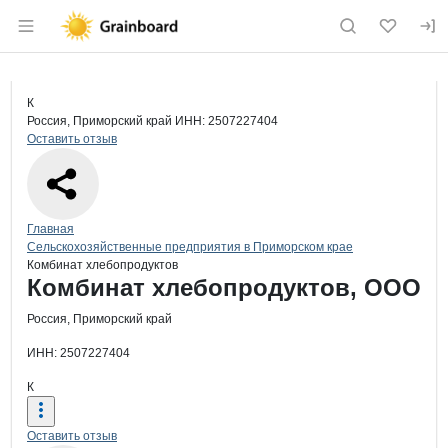
Раздел навигации по сайту grainboard.
Краткая информация о компании
Ком
Страница компании
Комбина
Страница компании
Комбинат хлебопродуктов, ООО
К
Россия, Приморский край
ИНН: 2507227404
Оставить отзыв
Навигация по сайту
Главная
Сельскохозяйственные предприятия в Приморском крае
Комбинат хлебопродуктов
Основная информация о компании
Комбинат хлебопродуктов, ООО
Россия, Приморский край
ИНН: 2507227404
К
Оставить отзыв