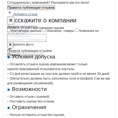
Сотрудничали с компанией? Расскажите как это было!
Правила публикации отзывов
Добавить отзыв
Форма обратной связи о неточностях
Комбинат хл
Расскажите
о компании
Укажите неточность
Начните отзыв с выставления оценки
Контактные данные
Описание, товары
Компания не
существует
Отмена
Опубликовать
Прикрепить фото
Правила публикации отзывов
Отмена
Опубликовать
Условия допуска
– Оставлять отзыв и оценку компаниям может только
зарегистрированный пользователь портала;
– Со дня регистрации на портале должно пройти не менее 30 дней;
– Обязательно должны быть заполнены поля в профиле (так же как
для размещения объявлений).
Возможности
– Оставить отзыв с оценкой;
– Поставить оценку без отзыва.
Ограничения
– Нельзя оставлять отзыв без оценки;