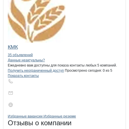
КМК
35 объявлений
Контакты
компании
Комбинат хлебо
+7(800)000-00-..
Данные неактуальны?
Ежедневно вам доступны для показа контакты любых 5 компаний.
Получить неограниченный доступ
Просмотрено сегодня:
0
из 5
Показать контакты
Бренды
Вакансии в
компани
Комбинат хлебопродук
Комбинат хлебопр
Избранные вакансии
Избранные резюме
Новости o
Комбинат хлебопродукт
Комбинат хлебо
Отзывы
о компании