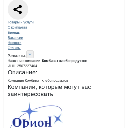
Навигация по странице
компании
Ком
Товары и услуги
О компании
Бренды
Вакансии
Новости
Отзывы
О компании
Комбинат хлебопродук
Реквизиты
компании
Комбинат хлебопро
Реквизиты:
Название компании:
Комбинат хлебопродуктов
ИНН:
2507227404
Описание:
Компания Комбинат хлебопродуктов
Компании, которые могут вас
заинтересовать