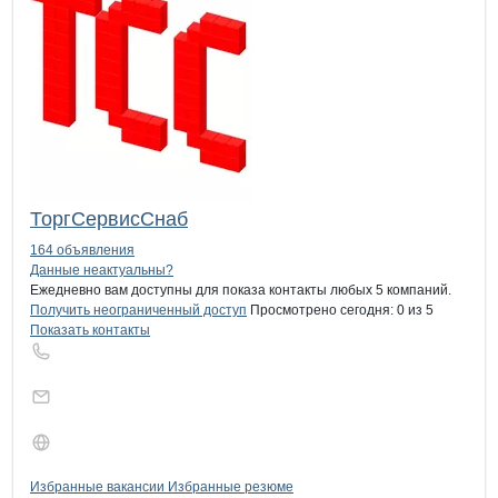
ТоргСервисСнаб
164 объявления
Контакты
компании
КОЛОС по ПРО
+7(800)000-00-..
Данные неактуальны?
Ежедневно вам доступны для показа контакты любых 5 компаний.
Получить неограниченный доступ
Просмотрено сегодня:
0
из 5
Показать контакты
Бренды
Вакансии в
компани
КОЛОС по ПРОИЗВОДС
КОЛОС по ПРОИЗ
Избранные вакансии
Избранные резюме