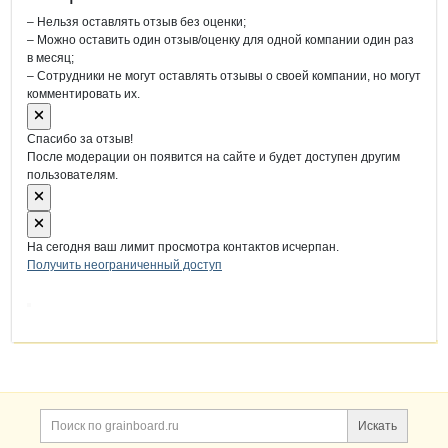
– Нельзя оставлять отзыв без оценки;
– Можно оставить один отзыв/оценку для одной компании один раз
в месяц;
– Сотрудники не могут оставлять отзывы о своей компании, но могут
комментировать их.
Спасибо за отзыв!
После модерации он появится на сайте и будет доступен другим
пользователям.
На сегодня ваш лимит просмотра контактов исчерпан.
Получить неограниченный доступ
Дополнительная информация
Поиск по сайту и ссы
Искать