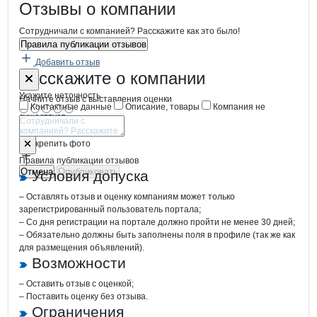
Новости o
КОЛОС по ПРОИЗВОДСТ
КОЛОС по ПРО
Отзывы
о компании
Сотрудничали с компанией? Расскажите как это было!
Правила публикации отзывов
Добавить отзыв
Форма обратной связи о неточностях
КОЛОС по 
Расскажите
о компании
Укажите неточность
Начните отзыв с выставления оценки
Контактные данные
Описание, товары
Компания не
существует
Отмена
Опубликовать
Прикрепить фото
Правила публикации отзывов
Отмена
Опубликовать
Условия допуска
– Оставлять отзыв и оценку компаниям может только
зарегистрированный пользователь портала;
– Со дня регистрации на портале должно пройти не менее 30 дней;
– Обязательно должны быть заполнены поля в профиле (так же как
для размещения объявлений).
Возможности
– Оставить отзыв с оценкой;
– Поставить оценку без отзыва.
Ограничения