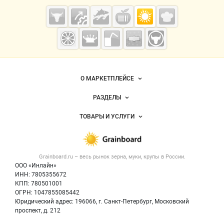
Cсылки на полезные проекты
Grainboard.ru
— зерно и
мука
Важные разделы и контакты
Навигация по сайту
О МАРКЕТПЛЕЙСЕ
Новости Grainboard.ru
РАЗДЕЛЫ
Услуги и цены
Объявления
ТОВАРЫ И УСЛУГИ
Размещение рекламы
Каталог компаний
Зерно
Публичная оферта
Новости рынка
Крупы
Контактная информация
Форум
Grainboard.ru – весь
рынок зерна, муки, крупы
в России.
Мука
Политика обработки персональных данных
Вакансии
ООО «Инлайн»
Семена
Для СМИ
ИНН: 7805355672
Блог
КПП: 780501001
Корма
ОГРН: 1047855085442
Оборудование
Юридический адрес: 196066, г. Санкт-Петербург, Московский
Прочее
проспект, д. 212
Добавить объявление