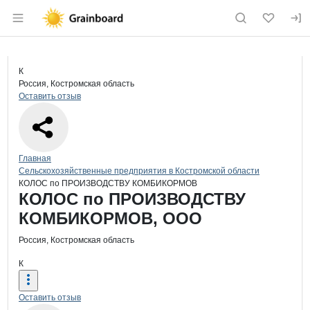
Раздел навигации по сайту grainboard.
Краткая информация о компании
КО
Страница компании
КОЛОС 
Страница компании
КОЛОС по ПРОИЗВОДСТВУ КОМБИКОРМОВ, ООО
К
Россия, Костромская область
Оставить отзыв
Навигация по сайту
Главная
Сельскохозяйственные предприятия в Костромской области
КОЛОС по ПРОИЗВОДСТВУ КОМБИКОРМОВ
Основная информация о компании
КОЛОС по ПРОИЗВОДСТВУ
КОМБИКОРМОВ, ООО
Россия, Костромская область
К
Оставить отзыв