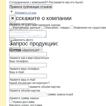
Сотрудничали с компанией? Расскажите как это было!
Правила публикации отзывов
Добавить отзыв
Форма обратной связи о неточностя
Колхоз Нив
Расскажите
о компании
Укажите неточность
Начните отзыв с выставления оценки
Контактные данные
Описание, товары
Компания не существу
Отмена
Опубликовать
Прикрепить фото
Запрос продукции:
Отмена
Опубликовать
Как к вам обратиться?
Укажите как к вам обратиться
Ваш телефон:
Укажите ваш телефон
Ваш e-mail:
Укажите ваш e-mail
Какой объём вас интересует?
укажите объём партии
Укажите объём партии
сумма заказа в руб
Укажите сумму заказа
Нужна доставка
Введите адрес доставки