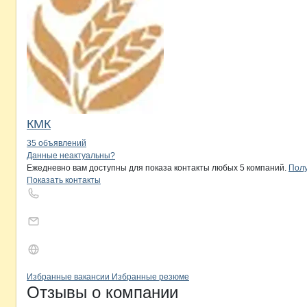
КМК
35 объявлений
Контакты
компании
Колхоз Нива
+7(800)000-00-..
Данные неактуальны?
Ежедневно вам доступны для показа контакты любых 5 компаний.
Полу
Показать контакты
Бренды
Вакансии в
компани
Колхоз Нива
Колхоз Нива
Избранные вакансии
Избранные резюме
Новости o
Колхоз Нива, СПК
Колхоз Нива
Отзывы
о компании