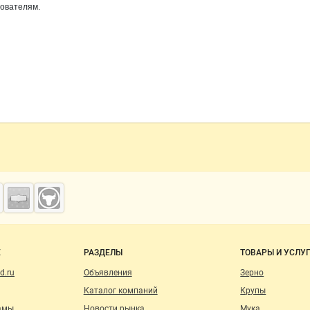
зователям.
о сайту
Е
РАЗДЕЛЫ
ТОВАРЫ И УСЛУ
d.ru
Объявления
Зерно
Каталог компаний
Крупы
амы
Новости рынка
Мука