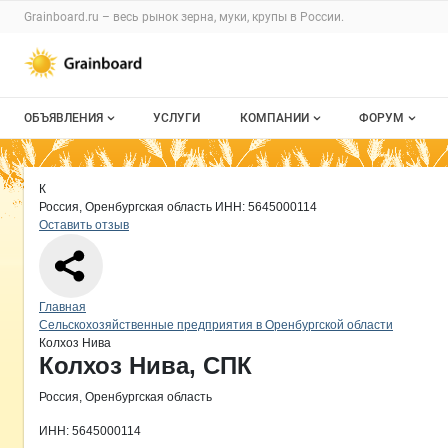
Раздел навигации по сайту grainboard.
Grainboard.ru – весь
рынок зерна, муки, крупы
в России.
Авторизация и меню пользователя
Навигация по разделам сайта grainboard.ru
ОБЪЯВЛЕНИЯ
УСЛУГИ
КОМПАНИИ
ФОРУМ
Все объявления
О каталоге компаний
Все темы
Краткая информация о компании
Ко
Страница компании
Колхоз 
Страница компании
Колхоз Нива, СПК
К
Мои объявления
Каталог компаний
Избранные
Россия, Оренбургская область
ИНН: 5645000114
Оставить отзыв
Моя компания
С моим уча
Платное размещение
Навигация по сайту
Главная
Сельскохозяйственные предприятия в Оренбургской области
Колхоз Нива
Основная информация о компании
Колхоз Нива, СПК
Россия, Оренбургская область
ИНН: 5645000114