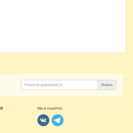
Искать
Поиск
ГИ
Мы в соцсетях: