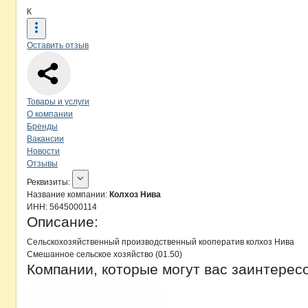
К
Оставить отзыв
Навигация по странице
компании
Ко
Товары и услуги
О компании
Бренды
Вакансии
Новости
Отзывы
О компании
Колхоз Нива
Реквизиты
компании
Колхоз Нива
Реквизиты:
Название компании:
Колхоз Нива
ИНН:
5645000114
Описание:
Сельскохозяйственный производственный кооператив колхоз Нива

Смешанное сельское хозяйство (01.50)
Компании, которые могут вас заинтерес