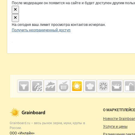
После модерации он появится на сайте и будет доступен другим поль
На сегодня ваш лимит просмотра контактов исчерпан.
Получить неограниченный доступ
Дополнительная информация
Cсылки на полезные проекты
Grainboard.ru
— зерно и
мука
Важные разделы и контакты
Навигация п
О МАРКЕТПЛЕЙС
Новости Grainboar
Grainboard.ru – весь
рынок зерна, муки, крупы
в
Услуги и цены
России.
ООО «Инлайн»
Размещение рекл