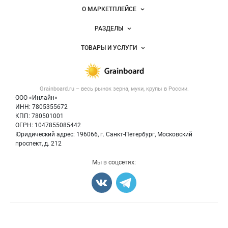
Важные разделы и контакты
Навигация по сайту
О МАРКЕТПЛЕЙСЕ
Новости Grainboard.ru
РАЗДЕЛЫ
Услуги и цены
Объявления
ТОВАРЫ И УСЛУГИ
Размещение рекламы
Каталог компаний
Зерно
Публичная оферта
Новости рынка
Крупы
Контактная информация
Форум
Grainboard.ru – весь
рынок зерна, муки, крупы
в России.
Мука
Политика обработки персональных данных
Вакансии
ООО «Инлайн»
Семена
Для СМИ
ИНН: 7805355672
Блог
КПП: 780501001
Корма
ОГРН: 1047855085442
Оборудование
Юридический адрес: 196066, г. Санкт-Петербург, Московский
Прочее
проспект, д. 212
Добавить объявление
Мы в соцсетях:
Карта объявлений
Счетчики, авторское право, логотипы