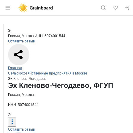
Раздел навигации по сайту grainboard.
Краткая информация о компании
Эх 
Страница компании
Эх Клен
Страница компании
Эх Кленово-Чегодаево, ФГУП
Э
Россия, Москва
ИНН: 5074001544
Оставить отзыв
Навигация по сайту
Главная
Сельскохозяйственные предприятия в Москве
Эх Кленово-Чегодаево
Основная информация о компании
Эх Кленово-Чегодаево, ФГУП
Россия, Москва
ИНН: 5074001544
Э
Оставить отзыв