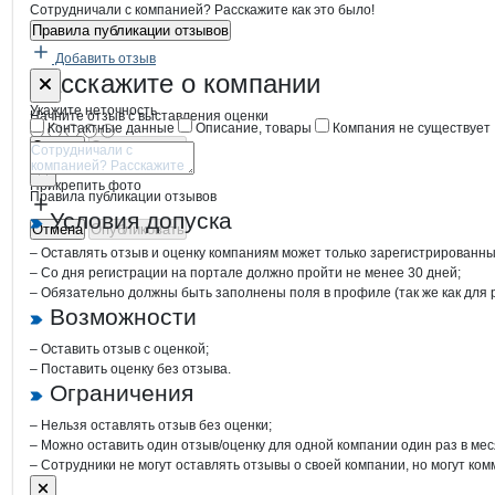
Сотрудничали с компанией? Расскажите как это было!
Правила публикации отзывов
Добавить отзыв
Форма обратной связи о неточностях
Эх Кленово-
Расскажите
о компании
Укажите неточность
Начните отзыв с выставления оценки
Контактные данные
Описание, товары
Компания не существует
Отмена
Опубликовать
Прикрепить фото
Правила публикации отзывов
Условия допуска
Отмена
Опубликовать
– Оставлять отзыв и оценку компаниям может только зарегистрированны
– Со дня регистрации на портале должно пройти не менее 30 дней;
– Обязательно должны быть заполнены поля в профиле (так же как для
Возможности
– Оставить отзыв с оценкой;
– Поставить оценку без отзыва.
Ограничения
– Нельзя оставлять отзыв без оценки;
– Можно оставить один отзыв/оценку для одной компании один раз в мес
– Сотрудники не могут оставлять отзывы о своей компании, но могут ком