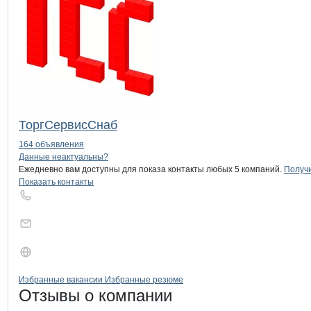
ТоргСервисСнаб
164 объявления
Контакты
компании
Эх Кленово-Чег
+7(800)000-00-..
Данные неактуальны?
Ежедневно вам доступны для показа контакты любых 5 компаний.
Получи
Показать контакты
Бренды
Вакансии в
компани
Эх Кленово-Чегодаево
Эх Кленово-Чегод
Избранные вакансии
Избранные резюме
Новости o
Эх Кленово-Чегодаево, 
Эх Кленово-Чег
Отзывы
о компании