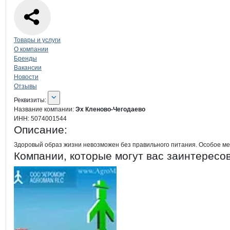
Навигация по странице
компании
Эх 
Товары и услуги
О компании
Бренды
Вакансии
Новости
Отзывы
О компании
Эх Кленово-Чегодаево
Реквизиты
компании
Эх Кленово-Чегода
Реквизиты:
Название компании:
Эх Кленово-Чегодаево
ИНН:
5074001544
Описание:
Здоровый образ жизни невозможен без правильного питания. Особое ме
Компании, которые могут вас заинтересо