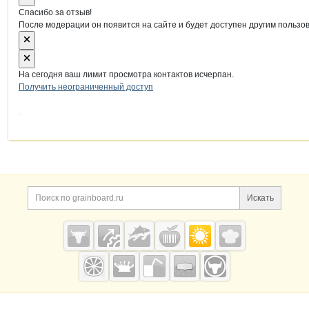
Спасибо за отзыв!
После модерации он появится на сайте и будет доступен другим пользо
На сегодня ваш лимит просмотра контактов исчерпан.
Получить неограниченный доступ
Дополнительная информация
Поиск по сайту и ссы
Искать
Cсылки на полезные проекты
Grainboard.ru
— зерно и
мука