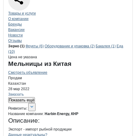
Навигация по странице
компании
Har
Товары и услуги
О компании
Бренды
Вакансии
Новости
Отзывы
Продукция
Harbin Energy, КНР, ООО
Навигация по продуктам
компании
Harbin
Зерно (1)
Фрукты (6)
Оборудование и упаковка (2)
Бакалея (1)
Еда
(10)
Цена не указана
Мельницы из Китая
Смотреть объявление
Продам
Казахстан
28 мар 2022
Заказать
Показать ещё
О компании
Harbin Energy, КНР
Реквизиты
компании
Harbin Energy, КНР
Реквизиты:
Название компании:
Harbin Energy, КНР
Описание:
Экспорт - импорт рыбной продукции
Контакты
компании
Harbin Energy, 
+7(800)000-00-..
Данные неактуальны?