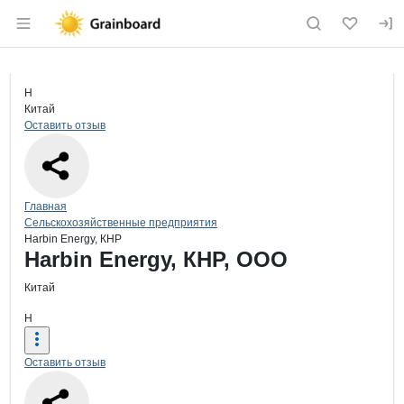
Раздел навигации по сайту grainboard.
Краткая информация о компании
Har
Страница компании
Harbin E
Страница компании
Harbin Energy, КНР, ООО
H
Китай
Оставить отзыв
Навигация по сайту
Главная
Сельскохозяйственные предприятия
Harbin Energy, КНР
Основная информация о компании
Harbin Energy, КНР, ООО
Китай
H
Оставить отзыв