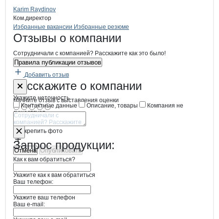
Karim Raydinov
Ком.директор
Бренды
Вакансии в
компани
Harbin Energy, КНР
Harbin Energy, КНР
Избранные вакансии
Избранные резюме
Новости o
Harbin Energy, КНР, ООО
Harbin Energy, К
Отзывы
о компании
Сотрудничали с компанией? Расскажите как это было!
Правила публикации отзывов
Добавить отзыв
Форма обратной связи о неточностях
Harbin Energ
Расскажите
о компании
Укажите неточность
Начните отзыв с выставления оценки
Контактные данные
Описание, товары
Компания не
существует
Отмена
Опубликовать
Прикрепить фото
Запрос продукции:
Отмена
Опубликовать
Как к вам обратиться?
Укажите как к вам обратиться
Ваш телефон:
Укажите ваш телефон
Ваш e-mail: