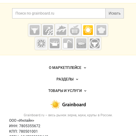
Дополнительная информация
Поиск по сайту и ссы
Искать
Cсылки на полезные проекты
Grainboard.ru
— зерно и
мука
Важные разделы и контакты
Навигация по сайту
О МАРКЕТПЛЕЙСЕ
Новости Grainboard.ru
РАЗДЕЛЫ
Услуги и цены
Объявления
ТОВАРЫ И УСЛУГИ
Размещение рекламы
Каталог компаний
Зерно
Публичная оферта
Новости рынка
Крупы
Контактная информация
Форум
Grainboard.ru – весь
рынок зерна, муки, крупы
в России.
Мука
Политика обработки персональных данных
Вакансии
ООО «Инлайн»
Семена
Для СМИ
ИНН: 7805355672
Блог
КПП: 780501001
Корма