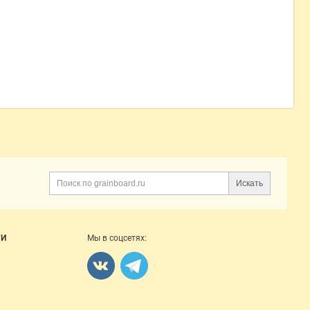
Искать
Поиск
ГИ
Мы в соцсетях: