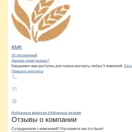
КМК
35 объявлений
Контакты
компании
ГУСЕВСКИЙ ХЛ
+7(800)000-00-..
Данные неактуальны?
Ежедневно вам доступны для показа контакты любых 5 компаний.
Полу
Показать контакты
Бренды
Вакансии в
компани
ГУСЕВСКИЙ ХЛЕБ
ГУСЕВСКИЙ ХЛЕБ
Избранные вакансии
Избранные резюме
Новости o
ГУСЕВСКИЙ ХЛЕБ, ООО
ГУСЕВСКИЙ ХЛ
Отзывы
о компании
Сотрудничали с компанией? Расскажите как это было!