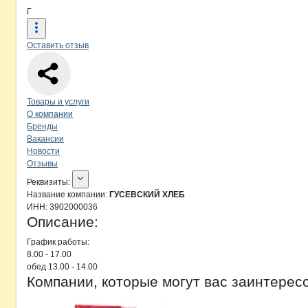
Г
Оставить отзыв
Навигация по странице
компании
ГУ
Товары и услуги
О компании
Бренды
Вакансии
Новости
Отзывы
О компании
ГУСЕВСКИЙ ХЛЕБ
Реквизиты
компании
ГУСЕВСКИЙ ХЛЕБ
Реквизиты:
Название компании:
ГУСЕВСКИЙ ХЛЕБ
ИНН:
3902000036
Описание:
График работы: 

8.00 - 17.00

обед 13.00 - 14.00
Компании, которые могут вас заинтерес