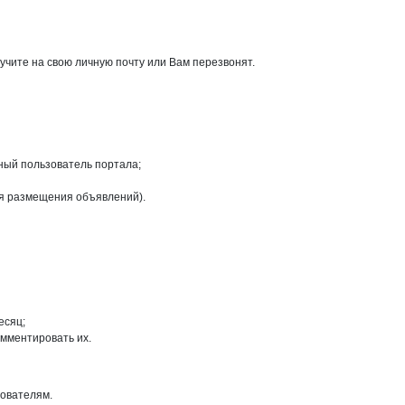
чите на свою личную почту или Вам перезвонят.
ный пользователь портала;
ля размещения объявлений).
есяц;
омментировать их.
зователям.