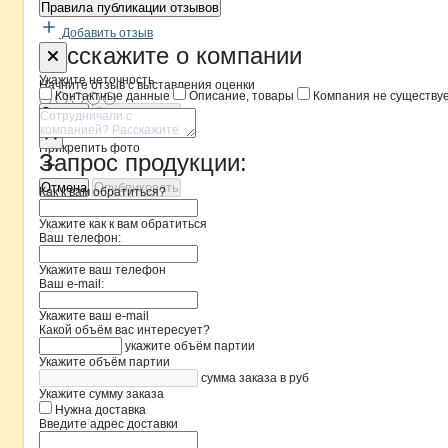
Правила публикации отзывов
Добавить отзыв
Форма обратной связи о неточностя
ГУСЕВСКИЙ
Расскажите
о компании
Укажите неточность
Начните отзыв с выставления оценки
Контактные данные
Описание, товары
Компания не существу
Отмена
Опубликовать
Прикрепить фото
Запрос продукции:
Отмена
Опубликовать
Как к вам обратиться?
Укажите как к вам обратиться
Ваш телефон:
Укажите ваш телефон
Ваш e-mail:
Укажите ваш e-mail
Какой объём вас интересует?
укажите объём партии
Укажите объём партии
сумма заказа в руб
Укажите сумму заказа
Нужна доставка
Введите адрес доставки