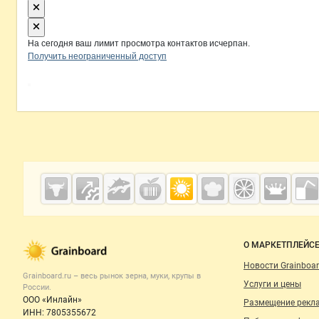
На сегодня ваш лимит просмотра контактов исчерпан.
Получить неограниченный доступ
Дополнительная информация
Cсылки на полезные проекты
Grainboard.ru
— зерно и
мука
Важные разделы и контакты
Навигация п
О МАРКЕТПЛЕЙС
Новости Grainboar
Grainboard.ru – весь
рынок зерна, муки, крупы
в
Услуги и цены
России.
ООО «Инлайн»
Размещение рекл
ИНН: 7805355672