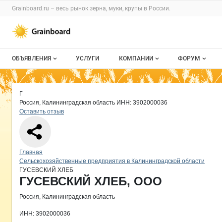
Раздел навигации по сайту grainboard.
Grainboard.ru – весь
рынок зерна, муки, крупы
в России.
Авторизация и меню пользователя
Навигация по разделам сайта grainboard.ru
ОБЪЯВЛЕНИЯ
УСЛУГИ
КОМПАНИИ
ФОРУМ
Все объявления
О каталоге компаний
Все темы
Краткая информация о компании
ГУ
Страница компании
ГУСЕВС
Страница компании
ГУСЕВСКИЙ ХЛЕБ, ООО
Г
Мои объявления
Каталог компаний
Избранные
Россия, Калининградская область
ИНН: 3902000036
Оставить отзыв
Моя компания
С моим уча
Платное размещение
Навигация по сайту
Главная
Сельскохозяйственные предприятия в Калининградской области
ГУСЕВСКИЙ ХЛЕБ
Основная информация о компании
ГУСЕВСКИЙ ХЛЕБ, ООО
Россия, Калининградская область
ИНН: 3902000036