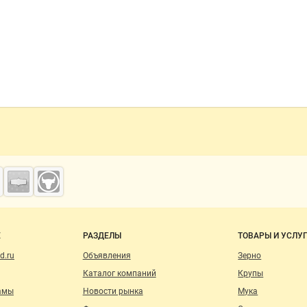
о сайту
Е
РАЗДЕЛЫ
ТОВАРЫ И УСЛУ
d.ru
Объявления
Зерно
Каталог компаний
Крупы
амы
Новости рынка
Мука