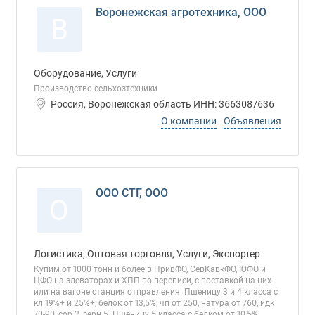
Воронежская агротехника, ООО
В
Оборудование, Услуги
Производство сельхозтехники
Россия, Воронежская область ИНН: 3663087636
О компании
Объявления
ООО СТГ, ООО
О
Логистика, Оптовая торговля, Услуги, Экспортер
Купим от 1000 тонн и более в ПривФО, СевКавкФО, ЮФО и
ЦФО на элеваторах и ХПП по переписи, с поставкой на них -
или на вагоне станция отправления. Пшеницу 3 и 4 класса с
кл 19%+ и 25%+, белок от 13,5%, чп от 250, натура от 760, идк
70-90, сор 2, зерн 5. Пшеницу 5 класса с белком от 10,5%