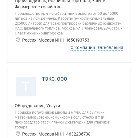
Производитель, Розничная торговля, Услуги,
Фермерское хозяйство
Производство крупногабаритных емкостей от 50 до 15000
литров из полиэтилена. Кассеты (емкости специальные
2х5000 литров) для транспортировки различных жидкостей,
КАС, дизельного топлива. Москва, ул. Рябиновая, 28А, стр1. -
Пласт Инжиниринг Москва
Россия, Москва ИНН: 1650193753
О компании
Объявления
ТЭКС, ООО
Т
Оборудование, Услуги
Продажа погрузчиков мвс4м и мгур6 для сыпучих
материалов\ зерно, комбикорма,соль,стекло и т.д\
производство стрэч пленки 2 категории для упаковки
товара
Россия, Москва ИНН: 4632236738