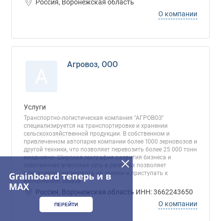
Россия, Воронежская область
О компании
Агровоз, ООО
А
Услуги
Транспортно-логистическая компания "АГРОВОЗ"
специализируется на транспортировке и хранении
сельскохозяйственной продукции. В собственном и
привлеченном автопарке компании более 1000 зерновозов и
другой техники, что позволяет перевозить более 25 000 тонн
ежедневно. Широкая география развития бизнеса и
собственная агентская сеть в регионах позволяет
оперативно реагировать на заявки и приступать к
Grainboard теперь и в
выполнению заказа.
MAX
Россия, Воронежская область ИНН: 3662243650
О компании
ПЕРЕЙТИ