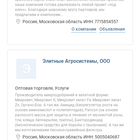
наша компания готова реализовать любой проект «под
ключ». Благодаря широкому кругу партнеров, мы
предлагаем и компонуем...
Россия, Московская область ИНН: 7715854557
О компании
Объявления
Элитные Агросистемы, ООО
Э
Оптовая торговля, Услуги
Производитель микроудобрений в хелатной форме:
Микровит, Микровит К, Микровит хелат Fe, Микровит хелат
Zn, Органо-Бор. А так же: Амицид (биорегулятор роста на
основе аминокислот и полипептидов), Рапсол (на основе
распосого масла для защиты и лечения от мучнистой росы,
тли, клеща, белокрылки, трипсы), Бактороденцид
(биологическое средство для борьбы с грызунами). А так же
мы изготавливаем песчано-гравийные фильтры.
Россия, Московская область ИНН: 5005040687