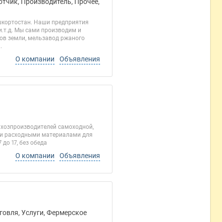
отчик, Производитель, Прочее,
шкортостан. Наши предприятия
.т.д. Мы сами производим и
ров земли, мельзавод ржаного
.
О компании
Объявления
ьхозпроизводителей самоходной,
ми расходными материалами для
до 17, без обеда
О компании
Объявления
говля, Услуги, Фермерское