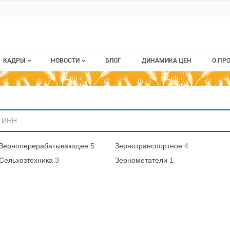
ru
КАДРЫ
НОВОСТИ
БЛОГ
ДИНАМИКА ЦЕН
О ПР
Все вакансии
Новости рынка
О п
аниям
Все резюме
Кон
стием
Пуб
Зерноперерабатывающее
5
Зернотранспортное
4
Раз
Сельхозтехника
3
Зернометатели
1
Кар