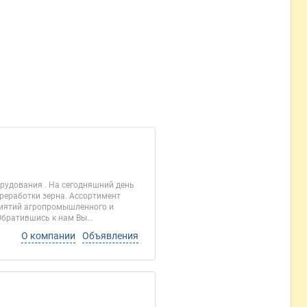
удования . На сегодняшний день
реработки зерна. Ассортимент
риятий агропромышленного и
братившись к нам Вы...
О компании
Объявления