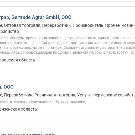
грар, Gertrude Agrar GmbH, ООО
, Оптовая торговля, Переработчик, Производитель, Прочее, Рознич
хозяйство
 GmbH -консультирование, инжиниринг, строительство аграрных промышленн
ного замкнутого цикла.Сопровождение, организация экспорта, импорта сел
я) и готовых продуктов т напитков. Создание аграрно-индустриальных парк
лока, мяса, сопровождающей продукции, включая глубокую переработку. Пр
Кировская область
а, ООО
, Переработчик, Розничная торговля, Услуги, Фермерское хозяйст
очистительного оборудования Петкус (Германия)
Пензенская область