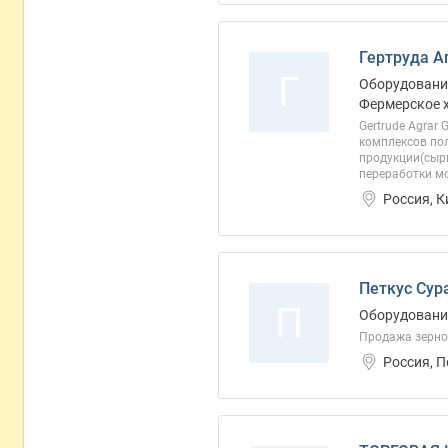
Гертруда А
Г
Оборудование
Фермерское 
Gertrude Agrar
комплексов пол
продукции(сырь
переработки мо
Россия, 
Петкус Сур
П
Оборудование
Продажа зерно
Россия, 