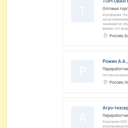
ТОРГОВАЯ 
Т
Оптовая торг
Агрофирма "Ко
качественными
занимается сбы
верим, что вне
Россия, 
Рожин А.А.
Р
Переработчи
Оптово-рознич
Россия, 
Агро-техсе
А
Переработчи
Компания ООО «
агропромышлен