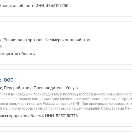
Кировская область ИНН: 4345127750
, Розничная торговля, Фермерское хозяйство
ЛД
Самарская область
р, ООО
, Переработчик, Производитель, Услуги
n Master» - ведущий производитель и поставщик современного комбикормово
ва пеллет. Задача компании «Gran Master» - способствовать развитию эффек
щей промышленности в России и странах СНГ. При производстве сельскохо
aster», мы руководствуемся принятыми в нашей компании Стандартами Качес
Нижегородская область ИНН: 5257150776