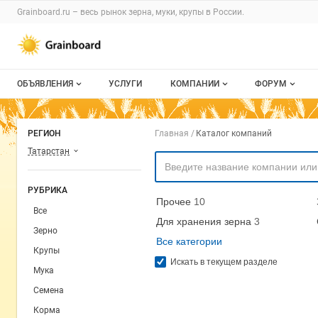
Раздел навигации по сайту grainboard.
Grainboard.ru – весь
рынок зерна, муки, крупы
в России.
Авторизация и меню пользователя
Навигация по разделам сайта grainboard.ru
ОБЪЯВЛЕНИЯ
УСЛУГИ
КОМПАНИИ
ФОРУМ
Все объявления
О каталоге компаний
Все темы
Навигация по комп
РЕГИОН
Главная
Каталог компаний
Мои объявления
Каталог компаний
Избранные
Татарстан
Моя компания
С моим уча
РУБРИКА
Прочее
10
Платное размещение
Все
Для хранения зерна
3
Зерно
Все категории
Крупы
Искать в текущем разделе
Мука
Семена
Корма