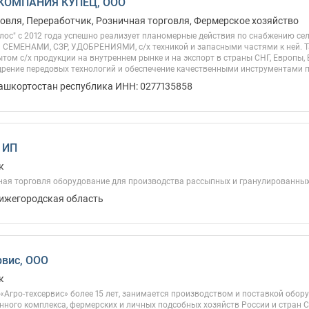
КОМПАНИЯ КУПЕЦ, ООО
овля, Переработчик, Розничная торговля, Фермерское хозяйство
лос" с 2012 года успешно реализует планомерные действия по снабжению с
 СЕМЕНАМИ, СЗР, УДОБРЕНИЯМИ, с/х техникой и запасными частями к ней. Т
том с/х продукции на внутреннем рынке и на экспорт в страны СНГ, Европы,
дрение передовых технологий и обеспечение качественными инструментами п
Башкортостан республика ИНН: 0277135858
, ИП
к
ная торговля оборудование для производства рассыпных и гранулированны
Нижегородская область
рвис, ООО
к
Агро-техсервис» более 15 лет, занимается производством и поставкой обор
ного комплекса, фермерских и личных подсобных хозяйств России и стран 