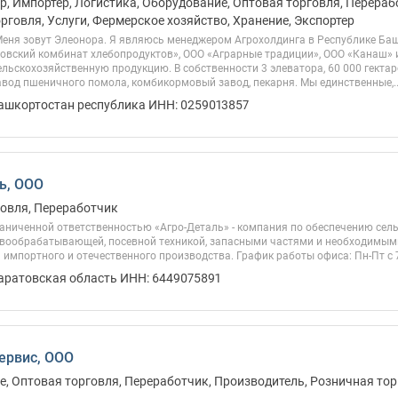
, Импортер, Логистика, Оборудование, Оптовая торговля, Перераб
рговля, Услуги, Фермерское хозяйство, Хранение, Экспортер
Меня зовут Элеонора. Я являюсь менеджером Агрохолдинга в Республике Ба
овский комбинат хлебопродуктов», ООО «Аграрные традиции», ООО «Канаш» и
ьскохозяйственную продукцию. В собственности 3 элеватора, 60 000 гекта
вод пшеничного помола, комбикормовый завод, пекарня. Мы единственные,..
Башкортостан республика ИНН: 0259013857
ь, ООО
овля, Переработчик
раниченной ответственностью «Агро-Деталь» - компания по обеспечению сел
чвообрабатывающей, посевной техникой, запасными частями и необходимы
 импортного и отечественного производства. График работы офиса: Пн-Пт с 7 
Саратовская область ИНН: 6449075891
ервис, ООО
, Оптовая торговля, Переработчик, Производитель, Розничная тор