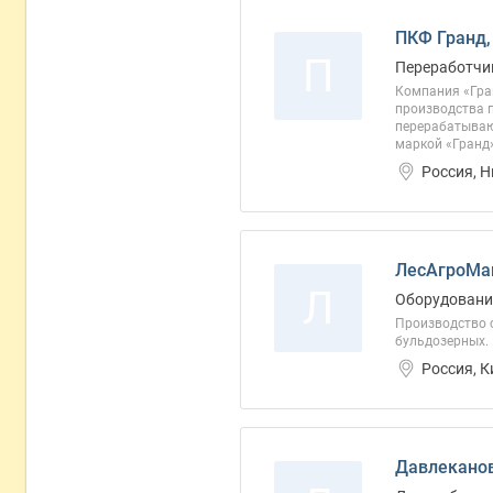
ПКФ Гранд,
П
Переработчи
Компания «Гра
производства п
перерабатываю
маркой «Гранд»
Россия, 
ЛесАгроМа
Л
Оборудовани
Производство с
бульдозерных.
Россия, 
Давлеканов