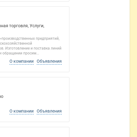
ная торговля, Услуги,
о-производственных предприятий,
ьскохозяйственной
ов. Изготовление и поставка линий
и обращении просим...
О компании
Объявления
во
О компании
Объявления