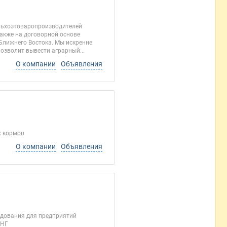
ельхозтоваропроизводителей
акже на договорной основе
 Ближнего Востока. Мы искренне
озволит вывести аграрный...
О компании
Объявления
х кормов
О компании
Объявления
удования для предприятий
СНГ