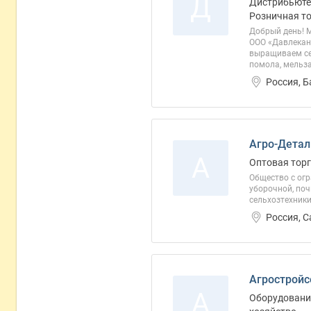
Д
Дистрибьютер
Розничная то
Добрый день! 
ООО «Давлекан
выращиваем сел
помола, мельза
Россия, 
Агро-Детал
А
Оптовая торг
Общество с ог
уборочной, по
сельхозтехники
Россия, 
Агростройс
А
Оборудование