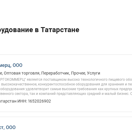
рудование в Татарстане
мерц, ООО
, Оптовая торговля, Переработчик, Прочее, Услуги
РГОКОММЕРЦ" является поставщиком высоко технологичного пищевого обор
 высококачественное, конкурентоспособное оборудования для хранения и пе
 оборудования удовлетворит самые высокие требования как крупных предп
венного сектора, так и компаний представляющих средний и малый бизнес. О
атарстан ИНН: 1652026902
ст, ООО