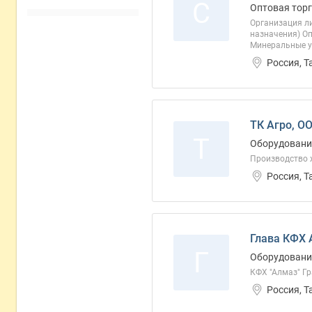
С
Оптовая торг
Организация л
назначения) Оп
Минеральные уд
Россия, Т
ТК Агро, О
Т
Оборудование
Производство ж
Россия, Т
Глава КФХ А
Г
Оборудование
КФХ "Алмаз" Гра
Россия, Т