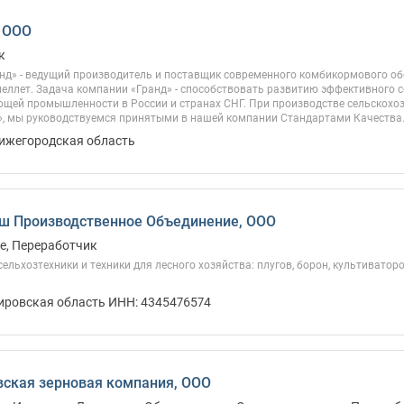
 ООО
к
нд» - ведущий производитель и поставщик современного комбикормового об
еллет. Задача компании «Гранд» - способствовать развитию эффективного с
щей промышленности в России и странах СНГ. При производстве сельскохо
, мы руководствуемся принятыми в нашей компании Стандартами Качества. 
Нижегородская область
ш Производственное Объединение, ООО
е, Переработчик
ельхозтехники и техники для лесного хозяйства: плугов, борон, культиваторо
Кировская область ИНН: 4345476574
ская зерновая компания, ООО