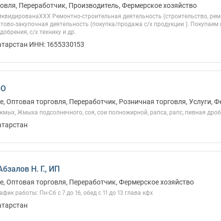
овля, Переработчик, Производитель, Фермерское хозяйство
иквидированаХХХ Ремонтно-строительная деятельность (строительство, ремо
тово-закупочная деятельность (покупка/продажа с/х продукции ). Покупаем и
обрения, с/х технику и др.
атарстан ИНН: 1655330153
ОО
, Оптовая торговля, Переработчик, Розничная торговля, Услуги, 
мых, Жмыха подсолнечного, соя, сои полножирной, рапса, рапс, пивная дро
атарстан
бзалов Н. Г., ИП
, Оптовая торговля, Переработчик, Фермерское хозяйство
фик работы: Пн-Сб с 7 до 16, обед с 11 до 13 глава кфх
атарстан