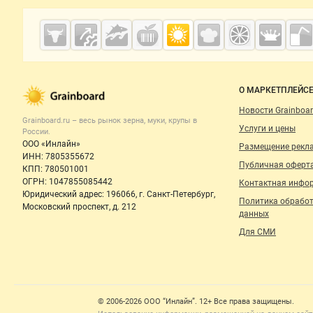
Дополнительная информация
Cсылки на полезные проекты
Grainboard.ru
— зерно и
мука
Важные разделы и контакты
Навигация п
О МАРКЕТПЛЕЙС
Новости Grainboar
Grainboard.ru – весь
рынок зерна, муки, крупы
в
Услуги и цены
России.
ООО «Инлайн»
Размещение рекл
ИНН: 7805355672
Публичная оферт
КПП: 780501001
ОГРН: 1047855085442
Контактная инфо
Юридический адрес: 196066, г. Санкт-Петербург,
Политика обрабо
Московский проспект, д. 212
данных
Для СМИ
Счетчики, авторское право, логотипы
© 2006‑2026 ООО “Инлайн”. 12+ Все права защищены.