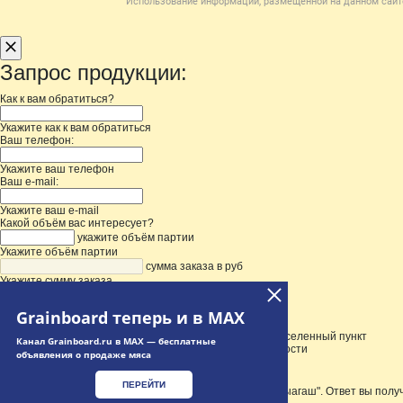
Использование информации, размещенной на данном сайте
Запрос продукции:
Как к вам обратиться?
Укажите как к вам обратиться
Ваш телефон:
Укажите ваш телефон
Ваш e-mail:
Укажите ваш e-mail
Какой объём вас интересует?
укажите объём партии
Укажите объём партии
сумма заказа в руб
Укажите сумму заказа
Нужна доставка
Введите адрес доставки
Grainboard теперь и в MAX
Выберите адрес из выпадающего списка и уточните населенный пункт
Канал Grainboard.ru в MAX — бесплатные
Укажите дополнительную информацию при необходимости
объявления о продаже мяса
ПЕРЕЙТИ
Ваш запрос будет отправлен в "ТОО Фрут Холдинг Сарыагаш". Ответ вы получ