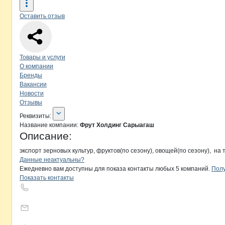
Оставить отзыв
Навигация по странице
компании
Фр
Товары и услуги
О компании
Бренды
Вакансии
Новости
Отзывы
О компании
Фрут Холдинг Сарыаг
Реквизиты
компании
Фрут Холдинг Сар
Реквизиты:
Название компании:
Фрут Холдинг Сарыагаш
Описание:
экспорт зерновых культур, фруктов(по сезону), овощей(по сезону),  на
Контакты
компании
Фрут Холдинг 
+7(800)000-00-..
Данные неактуальны?
Ежедневно вам доступны для показа контакты любых 5 компаний.
Полу
Показать контакты