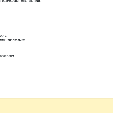
ля размещения объявлений).
есяц;
омментировать их.
зователям.