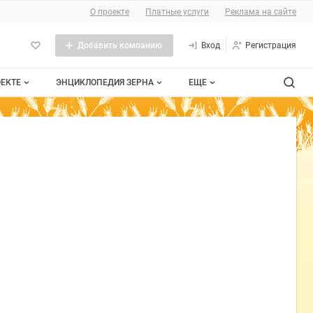
О сайте
О проекте
Платные услуги
Реклама на сайте
Добавить компанию
Вход
Регистрация
ОЕКТЕ
ЭНЦИКЛОПЕДИЯ ЗЕРНА
ЕЩЕ
роекте
Стандарты
Сельхозтехника
тактная информация
Пшеница
Контакты
личная оферта
Рожь
мещение рекламы
Ячмень
та сайта
Таблица мер и весов
Документы