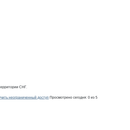
ут Холдинг Сарыагаш
аш
ыагаш
 территории СНГ.
Сарыагаш
чить неограниченный доступ
Просмотрено сегодня:
0
из 5