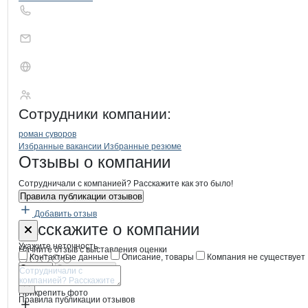
Фрез
Сотрудники
компании
:
роман суворов
Бренды
Вакансии в
компани
Фрез
Фрез
Избранные вакансии
Избранные резюме
Новости o
Фрез, ООО
Фрез
Отзывы
о компании
Сотрудничали с компанией? Расскажите как это было!
Правила публикации отзывов
Добавить отзыв
Форма обратной связи о неточностях
Фрез
Расскажите
о компании
Укажите неточность
Начните отзыв с выставления оценки
Контактные данные
Описание, товары
Компания не существует
Отмена
Опубликовать
Прикрепить фото
Правила публикации отзывов