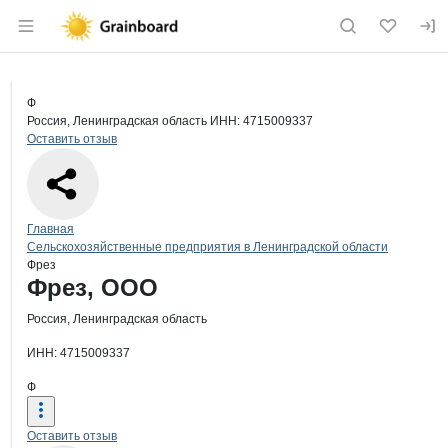
Раздел навигации по сайту grainboard.
Краткая информация о компании
Фре
Страница компании
Фрез, О
Страница компании
Фрез, ООО
Ф
Россия, Ленинградская область
ИНН: 4715009337
Оставить отзыв
Навигация по сайту
Главная
Сельскохозяйственные предприятия в Ленинградской области
Фрез
Основная информация о компании
Фрез, ООО
Россия, Ленинградская область
ИНН: 4715009337
Ф
Оставить отзыв