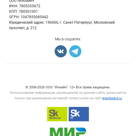
Вакансии
ООО «Инлайн»
Семена
Для СМИ
ИНН: 7805355672
Блог
КПП: 780501001
Корма
ОГРН: 1047855085442
Оборудование
Юридический адрес: 196066, г. Санкт-Петербург, Московский
Прочее
проспект, д. 212
Добавить объявление
Мы в соцсетях:
Карта объявлений
Счетчики, авторское право, логотипы
© 2006‑2026 ООО “Инлайн”. 12+ Все права защищены.
Использование информации, размещенной на данном сайте, допускается
только при размещении активной гиперссылки на сайт
grainboard.ru