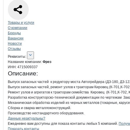
Навигация по странице
компании
Фр
Товары и услуги
О компании
Бренды
Вакансии
Новости
Отзывы
О компании
Фрез
Реквизиты
компании
Фрез
Реквизиты:
Название компании:
Фрез
ИНН:
4715009337
Описание:
Выпуск запасных частей  к редуктору моста Автогрейдера (ДЗ-180, ДЗ-122,
Выпуск запасных частей, ремонт узлов к тракторам Кировец (К-701,К-702, 
Ремонт узлов и агрегатов к тракторам семейства  Кировец  (К-701,К-702, К
Разработка конструкторско-технической документации по чертежам  Заказ
Механическая обработка изделий из черных металлов (токарные, карусе
Сборка и сварка металлоконструкций. 

Производство нестандартного оборудования.
Контакты
компании
Фрез
+7(800)000-00-..
Данные неактуальны?
Ежедневно вам доступны для показа контакты любых 5 компаний.
Получи
Показать контакты