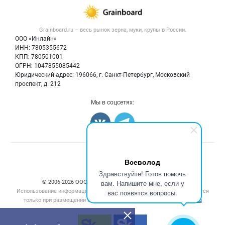
Зерно
Публичная оферта
Новости рынка
Крупы
Контактная информация
Форум
Grainboard.ru – весь
рынок зерна, муки, крупы
в России.
Мука
Политика обработки персональных данных
Вакансии
ООО «Инлайн»
Семена
Для СМИ
ИНН: 7805355672
Блог
КПП: 780501001
Корма
ОГРН: 1047855085442
Оборудование
Юридический адрес: 196066, г. Санкт-Петербург, Московский
Прочее
проспект, д. 212
Добавить объявление
Мы в соцсетях:
Карта объявлений
Счетчики, авторское право, логотипы
Всеволод
Здравствуйте! Готов помочь
вам. Напишите мне, если у
© 2006‑2026 ООО “Инлайн”. 12+ Все права защищены.
Использование информации, размещенной на данном сайте, допускается
вас появятся вопросы.
только при размещении активной гиперссылки на сайт
grainboard.ru