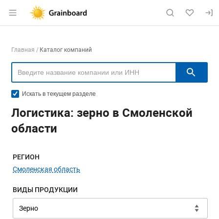
Раздел навигации по сайту grainboard.
Навигация по компаниям
Главная
Каталог компаний
Пои
Искать в текущем разделе
Логистика: зерно в Смоленской
области
Меню навигации
РЕГИОН
Смоленская область
ВИДЫ ПРОДУКЦИИ