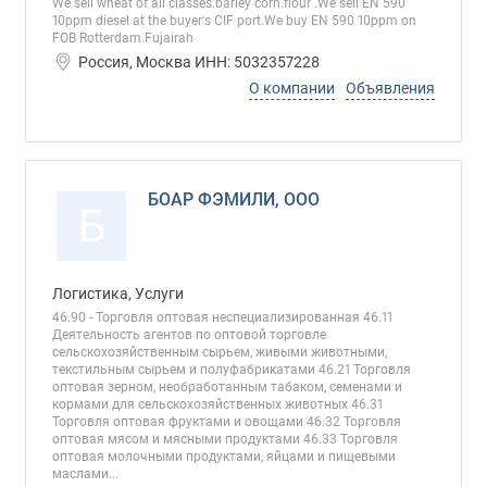
We sell wheat of all classes.barley corn.flour .We sell EN 590
10ppm diesel at the buyer's CIF port.We buy EN 590 10ppm on
FOB Rotterdam.Fujairah
Россия, Москва ИНН: 5032357228
О компании
Объявления
БОАР ФЭМИЛИ, ООО
Б
Логистика, Услуги
46.90 - Торговля оптовая неспециализированная 46.11
Деятельность агентов по оптовой торговле
сельскохозяйственным сырьем, живыми животными,
текстильным сырьем и полуфабрикатами 46.21 Торговля
оптовая зерном, необработанным табаком, семенами и
кормами для сельскохозяйственных животных 46.31
Торговля оптовая фруктами и овощами 46.32 Торговля
оптовая мясом и мясными продуктами 46.33 Торговля
оптовая молочными продуктами, яйцами и пищевыми
маслами...