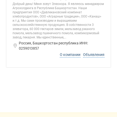
Добрый день! Меня зовут Элеонора. Я являюсь менеджером
Агрохолдинга в Республике Башкортостан. Наши
предприятия ООО «Давлекановский комбинат
хлебопродуктов», ООО «Аграрные традиции», ООО «Канаш»
и.т.д. Мы сами производим и выращиваем
сельскохозяйственную продукцию. В собственности 3
элеватора, 60 000 гектаров земли, мельзавод ржаного
помола, мельзавод пшеничного помола, комбикормовый
завод, пекарня. Мы единственные,...
Россия, Башкортостан республика ИНН:
0259013857
О компании
Объявления
Дополнительная информация