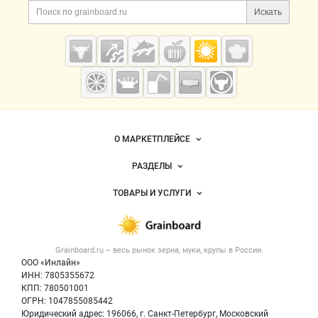
Поиск по сайту и ссы
Искать
Cсылки на полезные проекты
Grainboard.ru
— зерно и
мука
Важные разделы и контакты
Навигация по сайту
О МАРКЕТПЛЕЙСЕ
Новости Grainboard.ru
РАЗДЕЛЫ
Услуги и цены
Объявления
ТОВАРЫ И УСЛУГИ
Размещение рекламы
Каталог компаний
Зерно
Публичная оферта
Новости рынка
Крупы
Контактная информация
Форум
Grainboard.ru – весь
рынок зерна, муки, крупы
в России.
Мука
Политика обработки персональных данных
Вакансии
ООО «Инлайн»
Семена
Для СМИ
ИНН: 7805355672
Блог
КПП: 780501001
Корма
ОГРН: 1047855085442
Оборудование
Юридический адрес: 196066, г. Санкт-Петербург, Московский