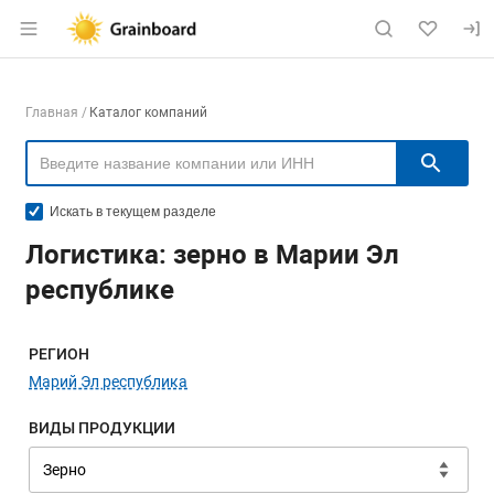
Раздел навигации по сайту grainboard.
Навигация по компаниям
Главная
Каталог компаний
Пои
Искать в текущем разделе
Логистика: зерно в Марии Эл
республике
Меню навигации
РЕГИОН
Марий Эл республика
ВИДЫ ПРОДУКЦИИ