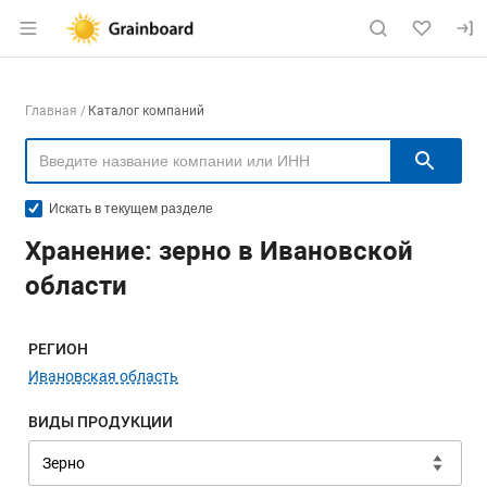
Раздел навигации по сайту grainboard.
Навигация по компаниям
Главная
Каталог компаний
Пои
Искать в текущем разделе
Хранение: зерно в Ивановской
области
Меню навигации
РЕГИОН
Ивановская область
ВИДЫ ПРОДУКЦИИ