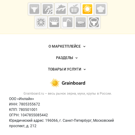
Cсылки на полезные проекты
Grainboard.ru
— зерно и
мука
Важные разделы и контакты
Навигация по сайту
О МАРКЕТПЛЕЙСЕ
Новости Grainboard.ru
РАЗДЕЛЫ
Услуги и цены
Объявления
ТОВАРЫ И УСЛУГИ
Размещение рекламы
Каталог компаний
Зерно
Публичная оферта
Новости рынка
Крупы
Контактная информация
Форум
Grainboard.ru – весь
рынок зерна, муки, крупы
в России.
Мука
Политика обработки персональных данных
Вакансии
ООО «Инлайн»
Семена
Для СМИ
ИНН: 7805355672
Блог
КПП: 780501001
Корма
ОГРН: 1047855085442
Оборудование
Юридический адрес: 196066, г. Санкт-Петербург, Московский
Прочее
проспект, д. 212
Добавить объявление