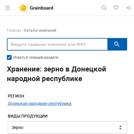
Раздел навигации по сайту grainboard.
Навигация по компаниям
Главная
Каталог компаний
Пои
Искать в текущем разделе
Хранение: зерно в Донецкой
народной республике
Меню навигации
РЕГИОН
Донецкая народная республика
ВИДЫ ПРОДУКЦИИ