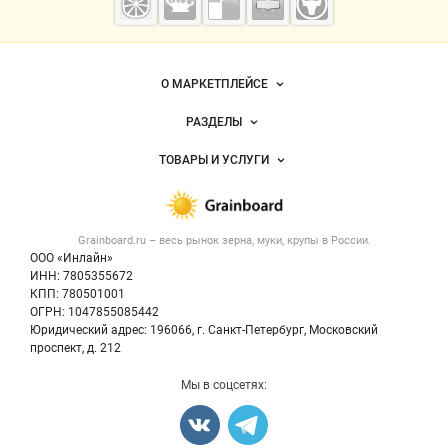
— зерно и
мука
Важные разделы и контакты
Навигация по сайту
О МАРКЕТПЛЕЙСЕ
Новости Grainboard.ru
РАЗДЕЛЫ
Услуги и цены
Объявления
ТОВАРЫ И УСЛУГИ
Размещение рекламы
Каталог компаний
Зерно
Публичная оферта
Новости рынка
Крупы
Контактная информация
Форум
Grainboard.ru – весь
рынок зерна, муки, крупы
в России.
Мука
Политика обработки персональных данных
Вакансии
ООО «Инлайн»
Семена
Для СМИ
ИНН: 7805355672
Блог
КПП: 780501001
Корма
ОГРН: 1047855085442
Оборудование
Юридический адрес: 196066, г. Санкт-Петербург, Московский
Прочее
проспект, д. 212
Добавить объявление
Мы в соцсетях:
Карта объявлений