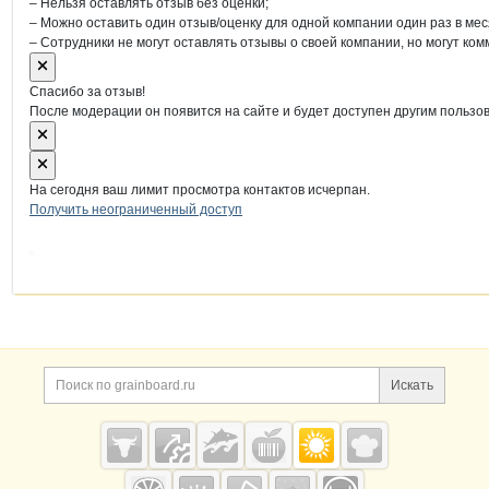
– Нельзя оставлять отзыв без оценки;
– Можно оставить один отзыв/оценку для одной компании один раз в мес
– Сотрудники не могут оставлять отзывы о своей компании, но могут ком
Спасибо за отзыв!
После модерации он появится на сайте и будет доступен другим пользо
На сегодня ваш лимит просмотра контактов исчерпан.
Получить неограниченный доступ
Дополнительная информация
Поиск по сайту и ссы
Искать
Cсылки на полезные проекты
Grainboard.ru