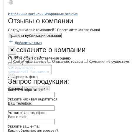
Бренды
Вакансии в
компани
БРАЙТ
БРАЙТ
Избранные вакансии
Избранные резюме
Новости o
БРАЙТ, ООО
БРАЙТ
Отзывы
о компании
Сотрудничали с компанией? Расскажите как это было!
Правила публикации отзывов
Добавить отзыв
Форма обратной связи о неточностях
БРАЙТ
Расскажите
о компании
Укажите неточность
Начните отзыв с выставления оценки
Контактные данные
Описание, товары
Компания не существует
Отмена
Опубликовать
Прикрепить фото
Запрос продукции:
Отмена
Опубликовать
Как к вам обратиться?
Укажите как к вам обратиться
Ваш телефон:
Укажите ваш телефон
Ваш e-mail:
Укажите ваш e-mail
Какой объём вас интересует?