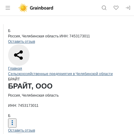
Раздел навигации по сайту grainboard.
Краткая информация о компании
БР
Страница компании
БРАЙТ, 
Страница компании
БРАЙТ, ООО
Б
Россия, Челябинская область
ИНН: 7453173011
Оставить отзыв
Навигация по сайту
Главная
Сельскохозяйственные предприятия в Челябинской области
БРАЙТ
Основная информация о компании
БРАЙТ, ООО
Россия, Челябинская область
ИНН: 7453173011
Б
Оставить отзыв