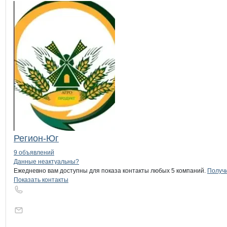
Регион-Юг
9 объявлений
Контакты
компании
БРАЙТ
+7(800)000-00-..
Данные неактуальны?
Ежедневно вам доступны для показа контакты любых 5 компаний.
Получи
Показать контакты