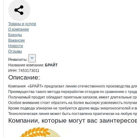
Навигация по странице
компании
БР
Товары и услуги
О компании
Бренды
Вакансии
Новости
Отзывы
О компании
БРАЙТ
Реквизиты
компании
БРАЙТ
Реквизиты:
Название компании:
БРАЙТ
ИНН:
7453173011
Описание:
Компания  «БРАЙТ» предлагает линию отечественного производства для э
Преимущества такого метода переработки отходов по сравнению с тради
Получаемый продукт обладает приятным запахом, имеет длительные срок
Особое внимание стоит обратить на более высокую усвояемость получае
Кроме подвода э/энергии не требуются другие виды энергоносителей и во
Технологическая линия может быть поставлена практически на любую п
Компании, которые могут вас заинтересо